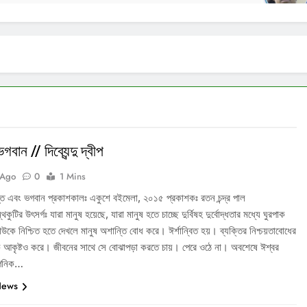
বান // দিব্যেন্দু দ্বীপ
 Ago
0
1 Mins
 ভূত এবং ভগবান প্রকাশকালঃ একুশে বইমেলা, ২০১৫ প্রকাশকঃ রতন চন্দ্র পাল
্থকুটির উৎসর্গঃ যারা মানুষ হয়েছে, যারা মানুষ হতে চাচ্ছে দুর্বিষহ দুর্বোদ্ধতার মধ্যে ঘুরপাক
উকে নিশ্চিত হতে দেখলে মানুষ অশান্তি বোধ করে। ঈর্শান্বিত হয়। ব্যক্তির নিশ্চয়তাবোধের
ে আকৃষ্টও করে। জীবনের সাথে সে বোঝাপড়া করতে চায়। পেরে ওঠে না। অবশেষে ঈশ্বর
্পনিক…
News