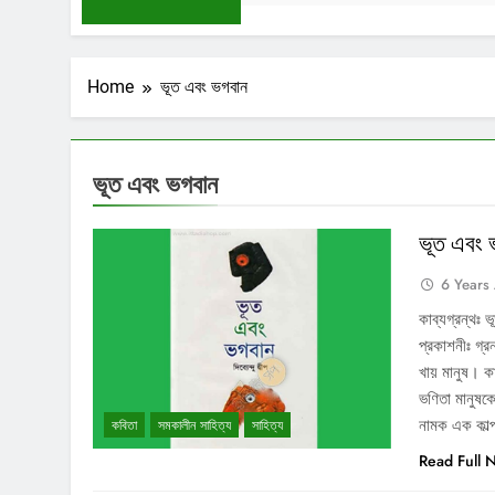
Home
ভূত এবং ভগবান
ভূত এবং ভগবান
ভূত এবং ভগ
6 Years
কাব্যগ্রন্থঃ
প্রকাশনীঃ গ্রন
খায় মানুষ। কা
ভণিতা মানুষক
নামক এক কাল
কবিতা
সমকালীন সাহিত্য
সাহিত্য
Read Full 