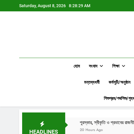
Skip
Saturday, August 8, 2026
8:28:30 AM
to
content
হোম
সংবাদ
শিক্ষা
মন্তব্যধর্মী
কর্মসূচী/অনুষ্ঠান
শিশুশ্রম/পথশিশু/গৃহক
মেদকে ঘিরে প্রশ্ন
পুরস্কার, স্বীকৃতি ও প্রভাবের রাজনীতিঃ উন্নয়নশীল দেশের এলি
20 Hours Ago
HEADLINES