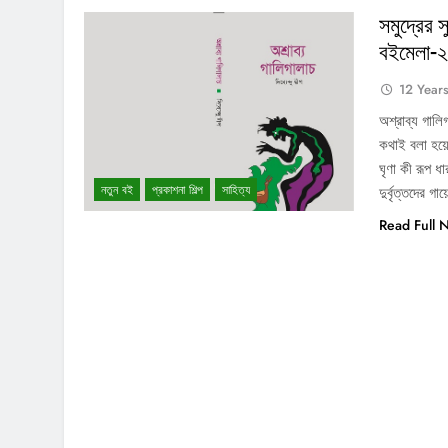
সমুদ্রের
বইমেলা-২
12 Year
অশ্রাব্য গালি
কথাই বলা হয়েছ
ঘৃণা কী রূপ 
নতুন বই
প্রকাশনা শিল্প
সাহিত্য
দুর্বৃত্তদের 
Read Full 