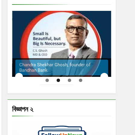
Chandra Shekhar Ghosh, founder of
Bandhan Bank
The S
বিজ্ঞাপন ২