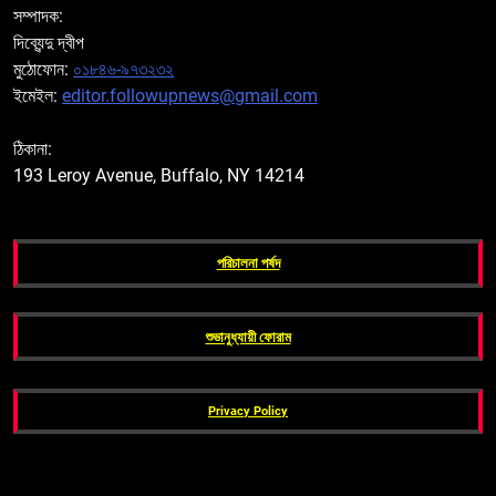
সম্পাদক:
দিব্যেন্দু দ্বীপ
মুঠোফোন:
০১৮৪৬-৯৭৩২৩২
ইমেইল:
editor.followupnews@gmail.com
ঠিকানা:
193 Leroy Avenue, Buffalo, NY 14214
পরিচালনা পর্ষদ
শুভানুধ্যায়ী ফোরাম
Privacy Policy