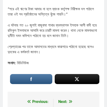
“পরে এই ঋণের টাকা আদায় না হলে ব্যাংক কর্তৃপক্ষ নিরীক্ষক দল পাঠালে
তারা ওই সব প্রতিষ্ঠানের অস্তিত্ব খুঁজে পায়নি।”
এ ঘটনায় গত ২০ জুলাই বাজুবাঘা শাখার ব্যবস্থাপক ইসহাক আলী বাদী হয়ে
রফিকুল ইসলামকে আসামি করে চারটি মামলা করেন। থানা থেকে মামলাগুলো
দুর্নীতি দমন কমিশনে পাঠানো হয় বলে জানান তিনি।
গ্রেপ্তারের পর তাকে আদালতের মাধ্যমে কারাগারে পাঠানো হয়েছে বলেও
দুদকের এ কর্মকর্তা জানান।
সংবাদ:
বিডিনিউজ
Previous:
Next:
Post