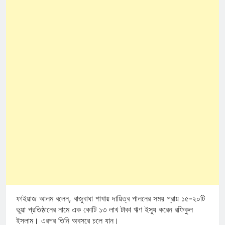
ফাইয়াজ আলম বলেন, বাজুবাঘা শাখায় দায়িত্ব পালনের সময় প্রায় ১৫-২০টি
ভুয়া প্রতিষ্ঠানের নামে এক কোটি ১৩ লাখ টাকা ঋণ ইস্যু করেন রফিকুল
ইসলাম। এরপর তিনি অবসরে চলে যান।