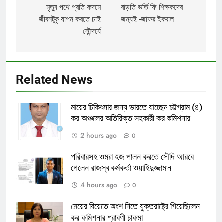
navigation
মৃত্যু পথে প্রতি কদমে
বাড়তি ভর্তি ফি শিক্ষকদের
জীবনটুকু যাপন করতে চাই
জন্যই -জাফর ইকবাল
সৌন্দর্যে
Related News
মায়ের চিকিৎসার জন্য ভারতে যাচ্ছেন চট্টগ্রাম (৪)
কর অঞ্চলের অতিরিক্ত সহকারী কর কমিশনার
2 hours ago
0
পরিবারসহ ওমরা হজ পালন করতে সৌদি আরবে
গেলেন রাজস্ব কর্মকর্তা ওয়াহিদুজ্জামান
4 hours ago
0
মেয়ের বিয়েতে অংশ নিতে যুক্তরাষ্ট্রে গিয়েছিলেন
কর কমিশনার শ্রাবণী চাকমা