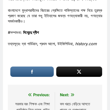
বাংলাদেশে যুদ্ধাপরাধীদের বিচারের প্রেক্ষিতে পাকিস্তানের পক্ষ নিয়ে তুরস্ক
প্রমাণ করেছে যে তারা শুধু ইতিহাসের জঘন্য গণহত্যাকারী নয়, গণহত্যার
সমর্থনকারীও।
#সম্পাদনা:
দিব্যেন্দু দ্বীপ
তথ্যসূত্র: দ্যা গার্ডিয়ান, প্রথম আলো, উইকিপিডিয়া,
history.com
Previous:
Next:
Post
navigation
সরকার বরং শিক্ষক এবং শিক্ষা
কম খরচে বেড়িয়ে আসতে
প্রতিষ্ঠান নিয়ে ভাবুক, গাইড
পারেন যে দেশগুলোতে