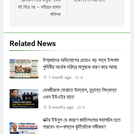
বই নিয়ে নয় – সহিদুল হাসান
মল্লিক
Related News
উগ্রবাদের অভিযোগের চেয়েও বড় সত্য ইসলাম
পৃথিবীর অর্ধেক দরিদ্র মানুষকে ধারণ করে আছে
1 month ago
0
বেনজীরকে ফেরাতে উদ্যোগ, চূড়ান্ত সিদ্ধান্ত
এখন ইউএইর হাতে
2 months ago
0
ডক্টর ইউনুস যে কারণে জাতিসংঘের মহাসচিব হতে
পারবেন না—বাস্তব কূটনৈতিক সমীকরণ