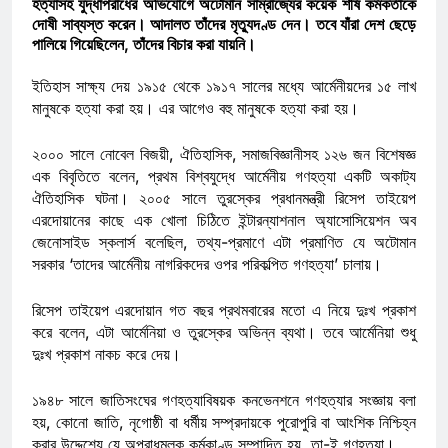
হত্যাসহ যুদ্ধাপরাধের অভিযোগে অটোমান সাম্রাজ্যের কয়েক শীর্ষ কর্মকর্তাকে
দোষী সাব্যস্ত করেন। আদালত তাঁদের মৃত্যুদণ্ড দেন। তবে যাঁরা দেশ ছেড়ে
পালিয়ে গিয়েছিলেন, তাঁদের বিচার করা যায়নি।
ইতিহাস সাক্ষ্য দেয় ১৯১৫ থেকে ১৯১৭ সালের মধ্যে আর্মেনীয়দের ১৫ লাখ
মানুষকে হত্যা করা হয়। এর আগেও বহু মানুষকে হত্যা করা হয়।
২০০০ সালে নোবেল বিজয়ী, ঐতিহাসিক, সমাজবিজ্ঞানীসহ ১২৬ জন বিশেষজ্ঞ
এক বিবৃতিতে বলেন, প্রথম বিশ্বযুদ্ধে আর্মেনীয় গণহত্যা একটি অকাট্য
ঐতিহাসিক ঘটনা। ২০০৫ সালে তুরস্কের প্রধানমন্ত্রী রিসেপ তাইয়েপ
এরদোয়ানের কাছে এক খোলা চিঠিতে ইন্টারন্যাশনাল অ্যাসোসিয়েশন অব
জেনোসাইড স্কলার্স বলেছিল, তথ্য-প্রমাণে এটা প্রমাণিত যে অটোমান
সরকার ‘তাদের আর্মেনীয় নাগরিকদের ওপর পরিকল্পিত গণহত্যা’ চালায়।
রিসেপ তাইয়েপ এরদোয়ান গত বছর প্রথমবারের মতো এ নিয়ে দুঃখ প্রকাশ
করে বলেন, এটা আর্মেনিয়া ও তুরস্কের অভিন্ন ব্যথা। তবে আর্মেনিয়া শুধু
দুঃখ প্রকাশ নাকচ করে দেয়।
১৯৪৮ সালে জাতিসংঘের গণহত্যাবিষয়ক কনভেনশনে গণহত্যার সংজ্ঞায় বলা
হয়, কোনো জাতি, নৃগোষ্ঠী বা ধর্মীয় সম্প্রদায়কে পুরোপুরি বা আংশিক নিশ্চিহ্ন
করার উদ্দেশ্যে যে অপরাধমূলক কর্মকাণ্ড সম্পাদিত হয়, তা-ই গণহত্যা।