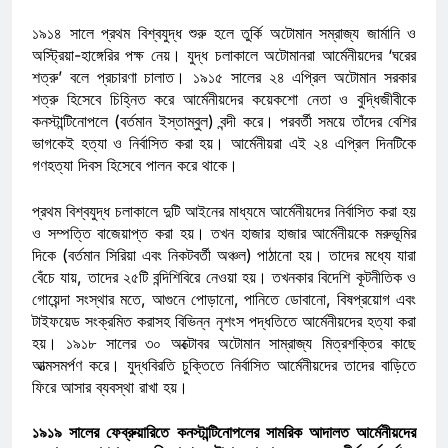
১৯১৪ সালে প্রথম বিশ্বযুদ্ধ শুরু হলে তুর্কি অটোমান সম্রাজ্য জার্মানি ও
অস্ট্রিয়া-হাঙ্গেরির পক্ষ নেয়। যুদ্ধ চলাকালে অটোমানরা আর্মেনীয়দের ‘ঘরের
শত্রু’ বলে প্রচারণা চালাত। ১৯১৫ সালের ২৪ এপ্রিল অটোমান সরকার
শত্রু হিসেবে চিহ্নিত করে আর্মেনীয়দের কয়েকশো নেতা ও বুদ্ধিজীবীকে
কনস্টান্টিনোপলে (বর্তমান ইস্তাম্বুল) বন্দী করে। পরবর্তী সময়ে তাঁদের বেশির
ভাগকেই হত্যা ও নির্বাসিত করা হয়। আর্মেনীয়রা এই ২৪ এপ্রিল দিনটিকে
গণহত্যা দিবস হিসেবে পালন করে থাকে।
প্রথম বিশ্বযুদ্ধ চলাকালে দুটি আইনের মাধ্যমে আর্মেনীয়দের নির্বাসিত করা হয়
ও সম্পত্তি বাজেয়াপ্ত করা হয়। তখন হাজার হাজার আর্মেনীয়কে মরুভূমির
দিকে (বর্তমান সিরিয়া এবং নিকটবর্তী অঞ্চল) পাঠানো হয়। তাদের মধ্যে যারা
বেঁচে যায়, তাদের ২৫টি বন্দিশিবিরে নেওয়া হয়। তখনকার বিদেশি কূটনীতিক ও
গোয়েন্দা সংস্থার মতে, আগুনে পোড়ানো, পানিতে ডোবানো, বিষপ্রয়োগ এবং
টাইফয়েড সংক্রমিত করাসহ বিভিন্ন নৃশংস পদ্ধতিতে আর্মেনীয়দের হত্যা করা
হয়। ১৯১৮ সালের ৩০ অক্টোবর অটোমান সাম্রাজ্য মিত্রশক্তির কাছে
আত্মসমর্পণ করে। যুদ্ধবিরতি চুক্তিতে নির্বাসিত আর্মেনীয়দের তাদের বাড়িতে
ফিরে আসার ব্যবস্থা রাখা হয়।
১৯১৯ সালের ফেব্রুয়ারিতে কনস্টান্টিনোপলের সামরিক আদালত আর্মেনীয়দের