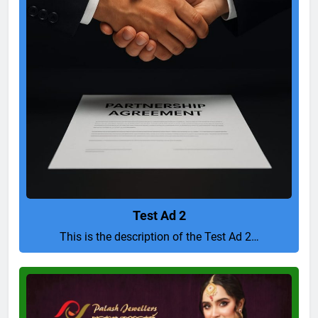
Test Ad 2
This is the description of the Test Ad 2…
Pure
and
Perfect