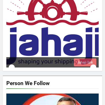
k
Person We Follow