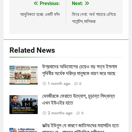
Previous:
Next:
Post
navigation
আধুনিকতা হচ্ছে একটি ফাঁদ
ফিরে দেখা: অর্থ পাচারে এগিয়ে
গার্মেন্টস্ মালিকরা
Related News
উগ্রবাদের অভিযোগের চেয়েও বড় সত্য ইসলাম
পৃথিবীর অর্ধেক দরিদ্র মানুষকে ধারণ করে আছে
1 month ago
0
বেনজীরকে ফেরাতে উদ্যোগ, চূড়ান্ত সিদ্ধান্ত
এখন ইউএইর হাতে
2 months ago
0
ডক্টর ইউনুস যে কারণে জাতিসংঘের মহাসচিব হতে