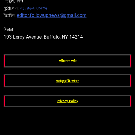
দিব্যেন্দু দ্বীপ
মুঠোফোন:
০১৮৪৬-৯৭৩২৩২
ইমেইল:
editor.followupnews@gmail.com
ঠিকানা:
193 Leroy Avenue, Buffalo, NY 14214
পরিচালনা পর্ষদ
শুভানুধ্যায়ী ফোরাম
Privacy Policy