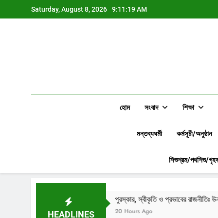
Skip
Saturday, August 8, 2026
9:11:21 AM
to
content
হোম
সংবাদ
শিক্ষা
মন্তব্যধর্মী
কর্মসূচী/অনুষ্ঠান
শিশুশ্রম/পথশিশু/গৃহক
রে প্রশ্ন
পুরস্কার, স্বীকৃতি ও প্রভাবের রাজনীতিঃ উন্নয়নশীল দেশের এলিট শ্রেণি
20 Hours Ago
HEADLINES