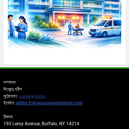
সম্পাদক:
দিব্যেন্দু দ্বীপ
মুঠোফোন:
০১৮৪৬-৯৭৩২৩২
ইমেইল:
editor.followupnews@gmail.com
ঠিকানা:
193 Leroy Avenue, Buffalo, NY 14214