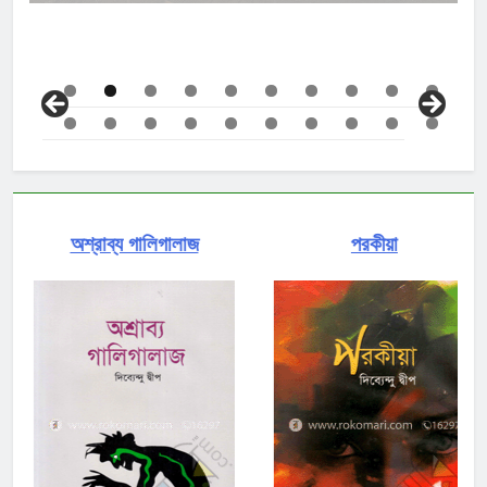
অশ্রাব্য গালিগালাজ
পরকীয়া