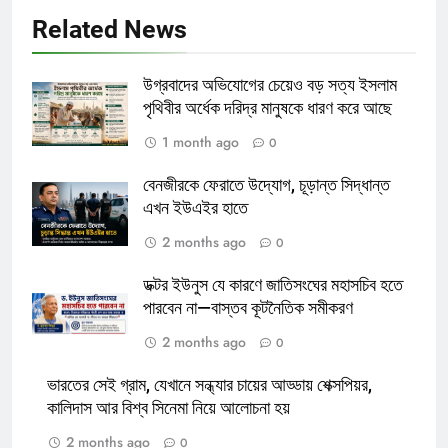
Related News
উগ্রবাদের অভিযোগের চেয়েও বড় সত্য ইসলাম
পৃথিবীর অর্ধেক দরিদ্র মানুষকে ধারণ করে আছে
1 month ago
0
বেনজীরকে ফেরাতে উদ্যোগ, চূড়ান্ত সিদ্ধান্ত
এখন ইউএইর হাতে
2 months ago
0
ডক্টর ইউনুস যে কারণে জাতিসংঘের মহাসচিব হতে
পারবেন না—বাস্তব কূটনৈতিক সমীকরণ
2 months ago
0
ভারতের সেই গ্রাম, যেখানে সন্ধ্যার চায়ের আড্ডায় শেক্সপিয়র,
কালিদাস আর বিশ্ব সিনেমা নিয়ে আলোচনা হয়
2 months ago
0