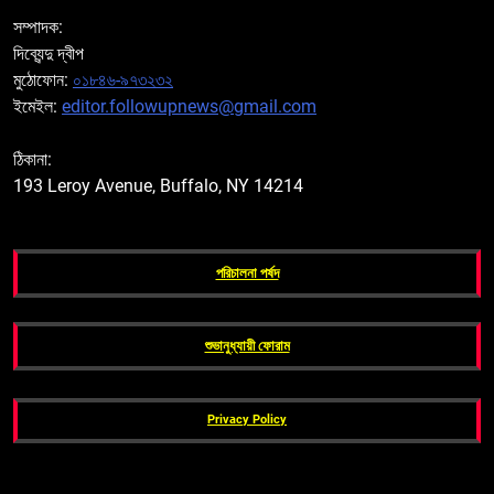
সম্পাদক:
দিব্যেন্দু দ্বীপ
মুঠোফোন:
০১৮৪৬-৯৭৩২৩২
ইমেইল:
editor.followupnews@gmail.com
ঠিকানা:
193 Leroy Avenue, Buffalo, NY 14214
পরিচালনা পর্ষদ
শুভানুধ্যায়ী ফোরাম
Privacy Policy