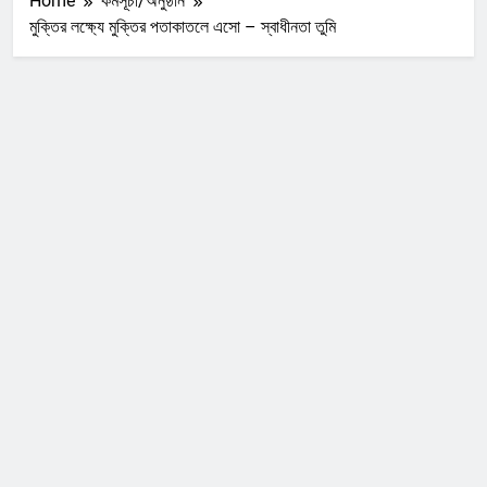
Home
কর্মসূচী/অনুষ্ঠান
মুক্তির লক্ষ্যে মুক্তির পতাকাতলে এসো – স্বাধীনতা তুমি