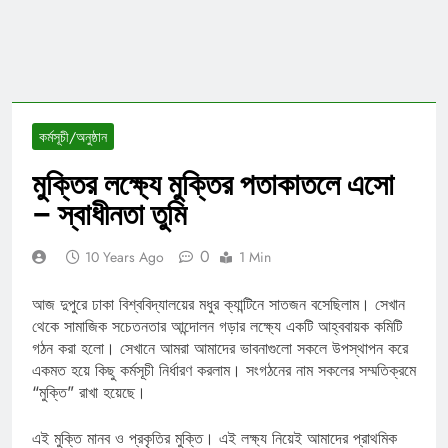
কর্মসূচী/অনুষ্ঠান
মুক্তির লক্ষ্যে মুক্তির পতাকাতলে এসো
– স্বাধীনতা তুমি
0
10 Years Ago
1 Min
আজ দুপুরে ঢাকা বিশ্ববিদ্যালয়ের মধুর ক্যান্টিনে সাতজন বসেছিলাম। সেখান
থেকে সামাজিক সচেতনতার আন্দোলন গড়ার লক্ষ্যে একটি আহ্ববায়ক কমিটি
গঠন করা হলো। সেখানে আমরা আমাদের ভাবনাগুলো সকলে উপস্থাপন করে
একমত হয়ে কিছু কর্মসূচী নির্ধারণ করলাম। সংগঠনের নাম সকলের সম্মতিক্রমে
“মুক্তি” রাখা হয়েছে।
এই মুক্তি মানব ও প্রকৃতির মুক্তি। এই লক্ষ্য নিয়েই আমাদের প্রাথমিক