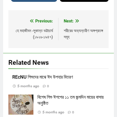
Previous:
Next:
Post
navigation
হে মহাজীবন -সুকান্ত ভট্টাচার্য
শরীরের অভ্যন্তরীণ অঙ্গপ্রতঙ্গ
(১৯২৬-১৯৪৭)
সমূহ
Related News
REcNU শিশুদের মাঝে ঈদ উপহার বিতরণ
5 months ago
0
বিশেষ শিশু ঈশপের ১১ তম জন্মদিন মায়ের বাসায়
অনুষ্ঠিত
5 months ago
0