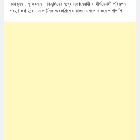
কার্যক্রম চালু করলাম। কিছুদিনের মধ্যে স্বল্পমেয়াদী ও
দীর্ঘমেয়াদী পরিকল্পনা
গ্রহণ করা হবে। সাংগঠনিক অবকাঠামোর কাজও চলতে থাকবে পাশাপাশি।