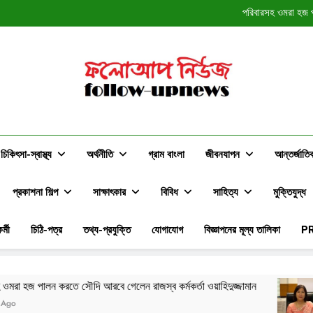
মায়ের চিকিৎসার জন্য ভারতে যাচ
পরিবারসহ ওমরা হজ প
মেয়ের বিয়েতে
স্বপ্ন ন
মায়ের চিকিৎসার জন্য ভারতে যাচ
পরিবারসহ ওমরা হজ প
মেয়ের বিয়েতে
স্বপ্ন ন
ফলোআপ নিউজ
Follow-Upnews.com
চিকিৎসা-স্বাস্থ্য
অর্থনীতি
গ্রাম বাংলা
জীবনযাপন
আন্তর্জাতি
প্রকাশনা শিল্প
সাক্ষাৎকার
বিবিধ
সাহিত্য
মুক্তিযুদ্ধ
র্মী
চিঠি-পত্র
তথ্য-প্রযুক্তি
যোগাযোগ
বিজ্ঞাপনের মূল্য তালিকা
P
রবে গেলেন রাজস্ব কর্মকর্তা ওয়াহিদুজ্জামান
মেয়ের বিয়েতে অংশ 
12 Hours Ago