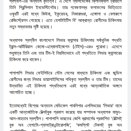
স্বপ্নীল-এর অন্যতম কৃতিত্ব। এ দেশে ন্যাসভেকের ক্লিনিক্যাল ট্রায়ালে
তিনি প্রিন্সিপাল ইনভেস্টিগেটর। তার গবেষণালব্ধ ফলাফলের ভিত্তিতে
ওষুধটি এরই মধ্যে কিউবা, ইকুয়েডর, নিকারাগুয়া, এঙ্গোলা ও বেলারুশে
রেজিস্ট্রেশন পেয়েছে। এতে হেপাটাইটিস বি’ আক্রান্ত রোগীদের চিকিৎসায়
নতুন সম্ভাবনার সৃষ্টি হয়েছে।
অধ্যাপক স্বপ্নীল বাংলাদেশে লিভার ক্যান্সার চিকিৎসায় সর্বাধুনিক পদ্ধতি
ট্রান্স-আর্টারিয়াল কেমো-এম্বোলাইজেশন (টেইস)-এরও পুরোধা। এদেশে
‍শুধুমাত্র তিনি এবং তার টিম-ই নিয়মিতভাবে এই পদ্ধতিতে লিভার ক্যান্সারের
চিকিৎসা করে থাকেন।
পাশাপাশি লিভার ফেইলিউরে স্টেম সেলের মাধ্যমে চিকিৎসা এবং জন্ডিস
রোগীদের জন্য লিভার ডায়ালাইসিসের পথিকৃত স্বপ্নীল ও তার টিম। তাদের
উদ্ভাবিত এই চিকিৎসা পদ্ধতিগুলো এরই মধ্যে আন্তর্জাতিক অঙ্গনে
আলোচিত হচ্ছে।
ইতোমধ্যেই বিশ্বের অন্যতম মেডিকেল পাবলিশার এলসিভয়ের ‘লিভার’ নামে
একটি আন্তর্জাতিক টেক্সট্বুক প্রকাশ করেছে যার সম্পাদক অধ্যাপক মামুন-
আল-মাহতাব স্বপ্নীল। পাশাপাশি ভারতের জেপি ব্রাদার্সের প্রকাশিত ‘টেক্টসট্
বুক অব হেপাটো-গ্যাসট্রোএন্টারোলজি’, ‘কমপ্লিট টেকসট্ বুক অব