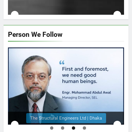
k
Person We Follow
The Structural Engineers Ltd | Dhaka