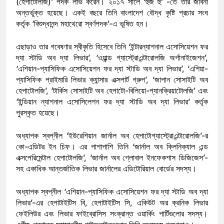
(হেপাটোলজি)’ পদক লাভ করেন। ২০১৭ সালে ‘হুজ হু’ -তে তার জীবনী
অন্তর্ভুক্ত হয়েছে। একই বছরে তিনি বাংলাদেশ বৌদ্ধ কৃষ্টি প্রচার সংঘ
কর্তৃক ‘বিশুদ্ধানন্দ মহাথেরো স্বর্ণপদক’-এ ভূষিত হন।
এছাড়াও তার গবেষণার স্বীকৃতি হিসেবে তিনি ‘ইন্টারন্যাশনাল এসোসিয়েশন ফর
দ্যা স্টাডি অব দ্যা লিভার’, ‘ওয়াল্র্ড গ্যাস্ট্রোএন্টারোলজি অর্গানাইজেশন’,
‘এশিয়ান-প্যাসিফিক এসোসিয়েশন ফর দ্যা স্টাডি অব দ্যা লিভার’, ‘এশিয়া-
প্যাসিফিক প্রাইমারি লিভার ক্যান্সার এক্সপার্ট গ্রুপ’, ‘জাপান সোসাইটি অব
হেপাটোলজি’, ‘টার্কিস সোসাইটি অব হেপাটো-বিলিয়ো-প্যানক্রিয়াটোলজি’ এবং
‘ইন্ডিয়ান ন্যাশনাল এসোসিলেশন ফর দ্যা স্টাডি অব দ্যা লিভার’ কর্তৃক
পুরস্কৃত হয়েছে।
অধ্যাপক স্বপ্নীল ‘ইউরেশিয়ান জার্নাল অব হেপাটোগ্যাস্ট্রোএন্টারোলজি’-র
কো-এডিটর ইন চিফ। এর পাশাপাশি তিনি ‘জার্নাল অব ক্লিনিক্যাল এন্ড
এক্সপেরিমেন্টাল হেপাটোলজি’, ‘জার্নাল অব গ্লোবাল ইনফেকশাস ডিজিজেস’-
সহ একাধিক আন্তর্জাতিক লিভার জার্নালের এডিটোরিয়াল বোর্ডের সদস্য।
অধ্যাপক স্বপ্নীল ‘এশিয়ান-প্যাসিফিক এসোসিয়েশন ফর দ্যা স্টাডি অব দ্যা
লিভার’-এর হেপাটাইটিস বি, হেপাটাইটিস সি, একিউট অর ক্রনিক লিভার
ফেইলিউর এবং লিভার ফাইব্রোসিস সংক্রান্ত ওয়ার্কিং পার্টিগুলোর সদস্য।