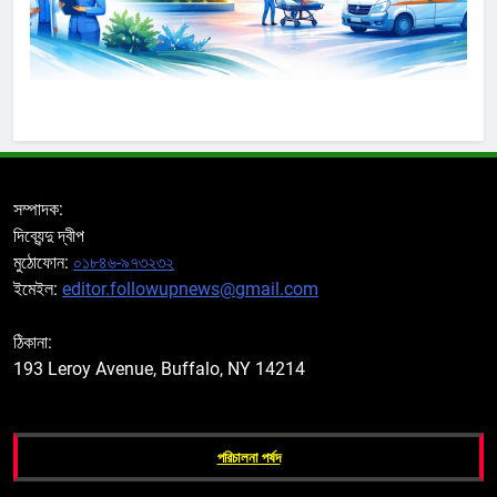
সম্পাদক:
দিব্যেন্দু দ্বীপ
মুঠোফোন:
০১৮৪৬-৯৭৩২৩২
ইমেইল:
editor.followupnews@gmail.com
ঠিকানা:
193 Leroy Avenue, Buffalo, NY 14214
পরিচালনা পর্ষদ