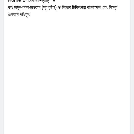
Home
চিকিৎসা-স্বাস্থ্য
ডাঃ মামুন-আল-মাহতাব (স্বপ্নীল) ♥ লিভার চিকিৎসায় বাংলাদেশ এবং বিশ্বে
একজন পথিকৃৎ