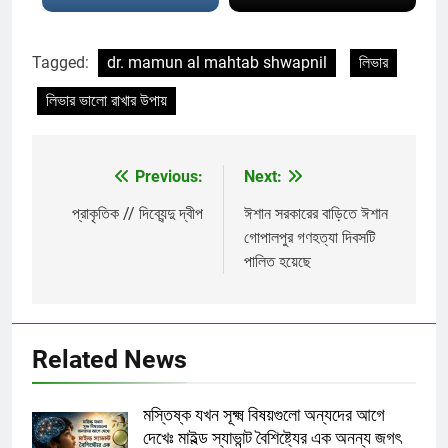
Tagged:
dr. mamun al mahtab shwapnil
লিভার
লিভার ভালো রাখার উপায়
Previous:
Next:
Post
navigation
প্রাকৃতিক // দিব্যেন্দু দ্বীপ
ঈশান সরকারের বাড়িতে ঈশান
গোপালপুর গণহত্যা দিবসটি
পালিত হয়েছে
Related News
মস্তিষ্ক যখন সূক্ষ্ম বিষয়গুলো অন্যদের আগে
দেখেঃ মাইল্ড স্যাভান্ট বৈশিষ্ট্যের এক অনন্য জগৎ