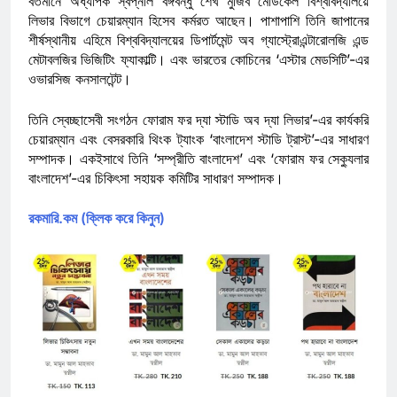
বর্তমানে অধ্যাপক স্বপ্নীল বঙ্গবন্ধু শেখ মুজিব মেডিকেল বিশ্ববিদ্যালয়ে
লিভার বিভাগে চেয়ারম্যান হিসেব কর্মরত আছেন। পাশাপাশি তিনি জাপানের
শীর্ষস্থানীয় এহিমে বিশ্ববিদ্যালয়ের ডিপার্টমেন্ট অব গ্যাস্ট্রোএন্টারোলজি এন্ড
মেটাবলজির ভিজিটিং ফ্যাকাল্টি। এবং ভারতের কোচিনের ‘এস্টার মেডসিটি’-এর
ওভারসিজ কনসালটেন্ট।
তিনি স্বেচ্ছাসেবী সংগঠন ফোরাম ফর দ্যা স্টাডি অব দ্যা লিভার’-এর কার্যকরি
চেয়ারম্যান এবং বেসরকারি থিংক ট্যাংক ‘বাংলাদেশ স্টাডি ট্রাস্ট’-এর সাধারণ
সম্পাদক। একইসাথে তিনি ‘সম্প্রীতি বাংলাদেশ’ এবং ‘ফোরাম ফর সেক্যুলার
বাংলাদেশ’-এর চিকিৎসা সহায়ক কমিটির সাধারণ সম্পাদক।
রকমারি.কম (ক্লিক করে কিনুন)