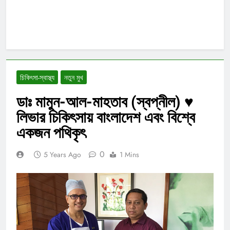
চিকিৎসা-স্বাস্থ্য
নতুন মুখ
ডাঃ মামুন-আল-মাহতাব (স্বপ্নীল) ♥
লিভার চিকিৎসায় বাংলাদেশ এবং বিশ্বে
একজন পথিকৃৎ
0
5 Years Ago
1 Mins