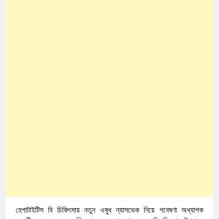
হেপাটাইটিস বি চিকিৎসায় নতুন ওষুধ ন্যাসভেক নিয়ে গবেষণা অধ্যাপক