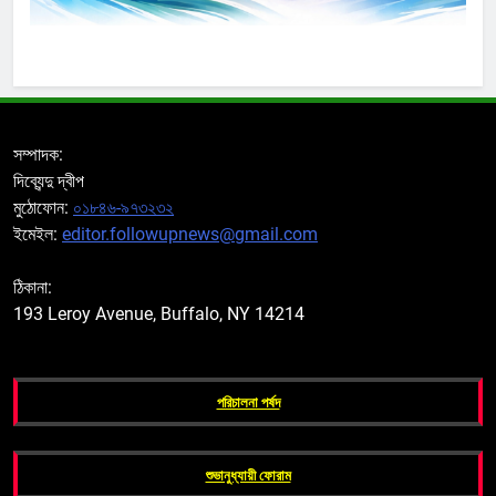
সম্পাদক:
দিব্যেন্দু দ্বীপ
মুঠোফোন:
০১৮৪৬-৯৭৩২৩২
ইমেইল:
editor.followupnews@gmail.com
ঠিকানা:
193 Leroy Avenue, Buffalo, NY 14214
পরিচালনা পর্ষদ
শুভানুধ্যায়ী ফোরাম