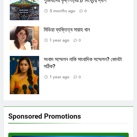
পুঁজিবাদের কৃষ্ণগহ্বর // দিব্যেন্দু দ্বীপ
5 months ago
0
মিডিয়া ব্যক্তিত্ব সারাহ খান
1 year ago
0
সংবাদ সম্মেলন নাকি সাংবাদিক সম্মেলন? কোনটা
সংবাদ সম্মেলন।
সঠিক?
প্রতীকী ছবি।
1 year ago
0
Sponsored Promotions