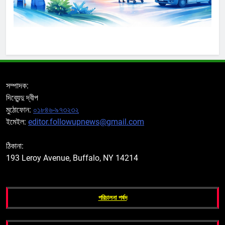
সম্পাদক:
দিব্যেন্দু দ্বীপ
মুঠোফোন:
০১৮৪৬-৯৭৩২৩২
ইমেইল:
editor.followupnews@gmail.com
ঠিকানা:
193 Leroy Avenue, Buffalo, NY 14214
পরিচালনা পর্ষদ