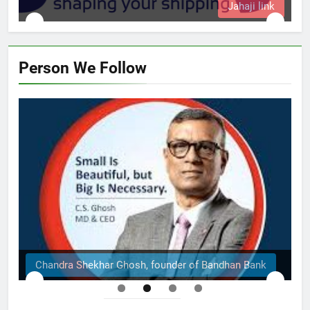
k
Person We Follow
The Structural Engineers Ltd | Dhaka