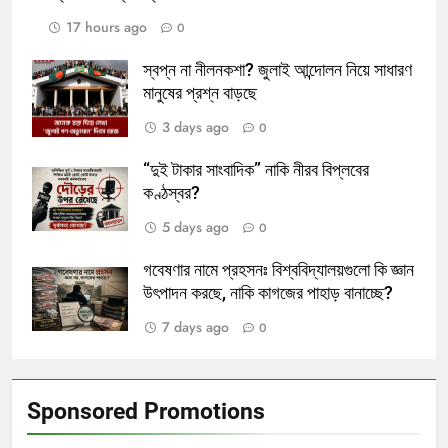
17 hours ago
0
স্বপ্ন না নীলনকশা? জুলাই আন্দোলন নিয়ে সাধারণ
মানুষের প্রশ্ন বাড়ছে
3 days ago
0
“দুই টাকার সাংবাদিক” নাকি নীরব বিপ্লবের
কণ্ঠস্বর?
5 days ago
0
গবেষণার নামে প্রহসনঃ বিশ্ববিদ্যালয়গুলো কি জ্ঞান
উৎপাদন করছে, নাকি কাগজের পাহাড় বানাচ্ছে?
7 days ago
0
Sponsored Promotions