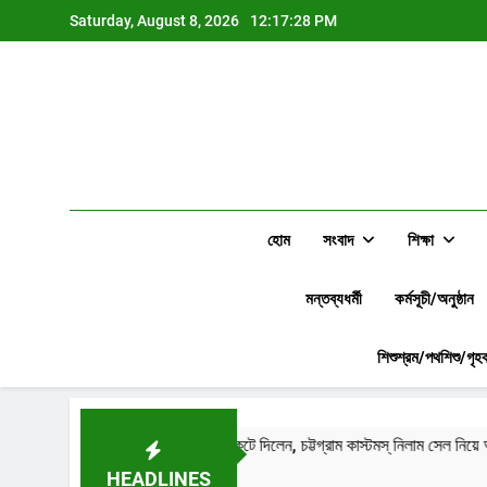
Skip
Saturday, August 8, 2026
12:17:29 PM
to
content
হোম
সংবাদ
শিক্ষা
মন্তব্যধর্মী
কর্মসূচী/অনুষ্ঠান
শিশুশ্রম/পথশিশু/গৃহক
বক্তব্য চাইতেই কল কেটে দিলেন, চট্টগ্রাম কাস্টমস্ নিলাম সেল নিয়ে অনুসন্ধানে ফলোআপ নিউ
HEADLINES