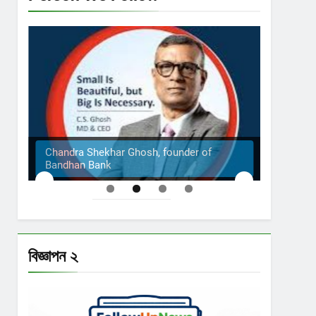
Chandra Shekhar Ghosh, founder of
Bandhan Bank
The S
বিজ্ঞাপন ২