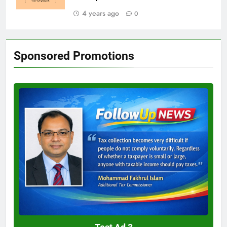
4 years ago
0
Sponsored Promotions
Test
Ad
3