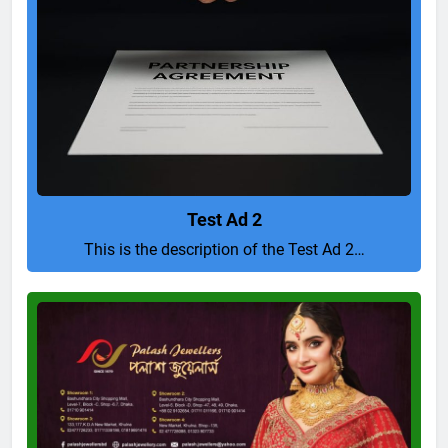
Test Ad 2
This is the description of the Test Ad 2…
Pure
and
Perfect