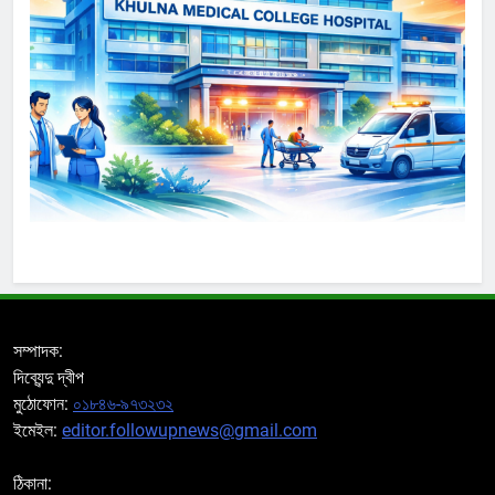
সম্পাদক:
দিব্যেন্দু দ্বীপ
মুঠোফোন:
০১৮৪৬-৯৭৩২৩২
ইমেইল:
editor.followupnews@gmail.com
ঠিকানা: