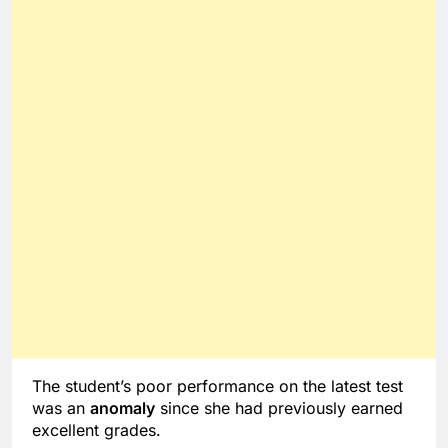
The student’s poor performance on the latest test
was an
anomaly
since she had previously earned
excellent grades.