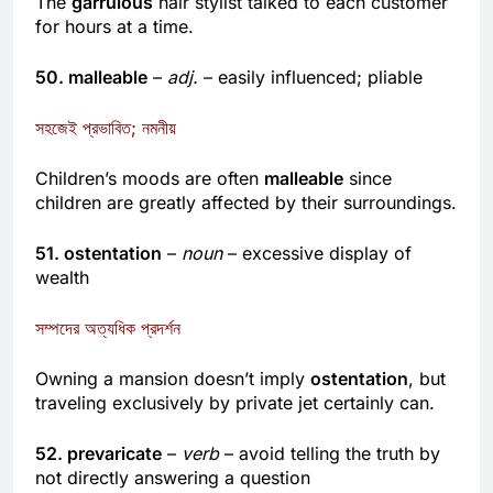
The
garrulous
hair stylist talked to each customer
for hours at a time.
50. malleable
–
adj.
– easily influenced; pliable
সহজেই প্রভাবিত; নমনীয়
Children’s moods are often
malleable
since
children are greatly affected by their surroundings.
51. ostentation
–
noun
– excessive display of
wealth
সম্পদের অত্যধিক প্রদর্শন
Owning a mansion doesn’t imply
ostentation
, but
traveling exclusively by private jet certainly can.
52. prevaricate
–
verb
– avoid telling the truth by