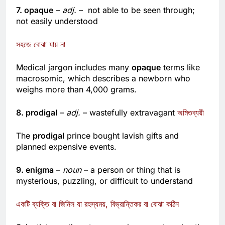
7. opaque
–
adj.
– not able to be seen through;
not easily understood
সহজে বোঝা যায় না
Medical jargon includes many
opaque
terms like
macrosomic, which describes a newborn who
weighs more than 4,000 grams.
8. prodigal
–
adj.
– wastefully extravagant
অমিতব্যয়ী
The
prodigal
prince bought lavish gifts and
planned expensive events.
9. enigma
–
noun
– a person or thing that is
mysterious, puzzling, or difficult to understand
একটি ব্যক্তি বা জিনিস যা রহস্যময়, বিভ্রান্তিকর বা বোঝা কঠিন