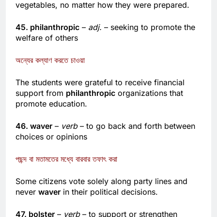
The
obdurate
three-year-old refused to eat any
vegetables, no matter how they were prepared.
45. philanthropic
–
adj.
– seeking to promote the
welfare of others
অন্যের কল্যাণ করতে চাওয়া
The students were grateful to receive financial
support from
philanthropic
organizations that
promote education.
46. waver
–
verb
– to go back and forth between
choices or opinions
পছন্দ বা মতামতের মধ্যে বারবার তফাৎ করা
Some citizens vote solely along party lines and
never
waver
in their political decisions.