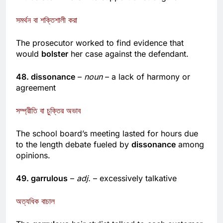
47. bolster
–
verb
– to support or strengthen
সমর্থন বা শক্তিশালী করা
The prosecutor worked to find evidence that
would
bolster
her case against the defendant.
48. dissonance
–
noun
– a lack of harmony or
agreement
সম্প্রীতি বা চুক্তির অভাব
The school board’s meeting lasted for hours due
to the length debate fueled by
dissonance
among
opinions.
49. garrulous
–
adj.
– excessively talkative
অত্যধিক বাচাল