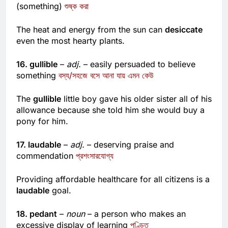
15. desiccate
–
verb
– remove the moisture from
(something)
শুষ্ক করা
The heat and energy from the sun can
desiccate
even the most hearty plants.
16. gullible
–
adj.
– easily persuaded to believe
something
বস্য/সহজে বসে আনা যায় এমন কেউ
The
gullible
little boy gave his older sister all of his
allowance because she told him she would buy a
pony for him.
17. laudable
–
adj.
– deserving praise and
commendation
প্রশংসারযোগ্য
Providing affordable healthcare for all citizens is a
laudable
goal.
18. pedant
–
noun
– a person who makes an