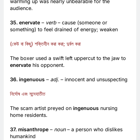
warming up was nearly unbearable for the
audience.
35. enervate
–
verb
– cause (someone or
something) to feel drained of energy; weaken
(কেউ বা কিছু) শক্তিহীন করা করা; দুর্বল করা
The boxer used a swift left uppercut to the jaw to
enervate
his opponent.
36. ingenuous
–
adj.
– innocent and unsuspecting
নির্দোষ এবং সন্দেহাতীত
The scam artist preyed on
ingenuous
nursing
home residents.
37. misanthrope
–
noun
– a person who dislikes