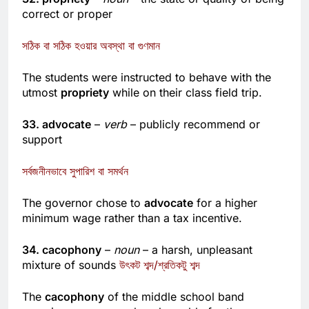
32. propriety
–
noun
– the state or quality of being
correct or proper
সঠিক বা সঠিক হওয়ার অবস্থা বা গুণমান
The students were instructed to behave with the
utmost
propriety
while on their class field trip.
33. advocate
–
verb
– publicly recommend or
support
সর্বজনীনভাবে সুপারিশ বা সমর্থন
The governor chose to
advocate
for a higher
minimum wage rather than a tax incentive.
34. cacophony
–
noun
– a harsh, unpleasant
mixture of sounds
উৎকট শব্দ/শ্রতিকটু শব্দ
The
cacophony
of the middle school band