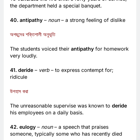
To
venerate
the fire chief’s forty years of service,
the department held a special banquet.
40. antipathy
–
noun
– a strong feeling of dislike
অপছন্দের শক্তিশালী অনুভূতি
The students voiced their
antipathy
for homework
very loudly.
41. deride
–
verb
– to express contempt for;
ridicule
উপহাস করা
The unreasonable supervise was known to
deride
his employees on a daily basis.
42. eulogy
–
noun
– a speech that praises
someone, typically some who has recently died