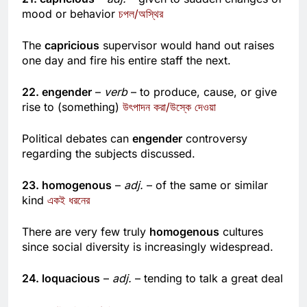
21. capricious
–
adj.
– given to sudden changes of
mood or behavior
চপল/অস্থির
The
capricious
supervisor would hand out raises
one day and fire his entire staff the next.
22. engender
–
verb
– to produce, cause, or give
rise to (something)
উৎপাদন করা/উস্কে দেওয়া
Political debates can
engender
controversy
regarding the subjects discussed.
23. homogenous
–
adj.
– of the same or similar
kind
একই ধরনের
There are very few truly
homogenous
cultures
since social diversity is increasingly widespread.
24. loquacious
–
adj.
– tending to talk a great deal