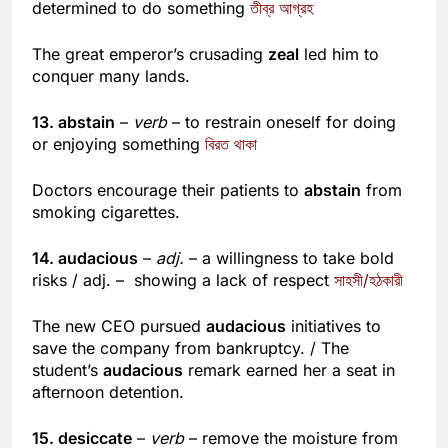
enthusiasm that makes someone very eager or
determined to do something
তীব্র আগ্রহ
The great emperor’s crusading
zeal
led him to
conquer many lands.
13. abstain
–
verb
– to restrain oneself for doing
or enjoying something
বিরত থাকা
Doctors encourage their patients to
abstain
from
smoking cigarettes.
14. audacious
–
adj.
– a willingness to take bold
risks / adj. – showing a lack of respect
সাহসী/হঠকারী
The new CEO pursued
audacious
initiatives to
save the company from bankruptcy. / The
student’s
audacious
remark earned her a seat in
afternoon detention.