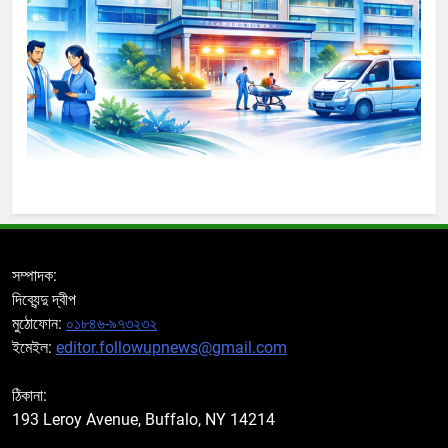
সম্পাদক:
দিব্যেন্দু দ্বীপ
মুঠোফোন:
০১৮৪৬-৯৭৩২৩২
ইমেইল:
editor.followupnews@gmail.com
ঠিকানা:
193 Leroy Avenue, Buffalo, NY 14214