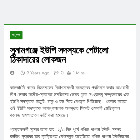
সংবাদ
সুনামগঞ্জে ইউপি সদস্যকে পেটালো
ঠিকাদারের লোকজন
0
9 Years Ago
1 Mins
কালভার্টের কাজে নিম্নমানের নির্মাণসামগ্রী ব্যবহারের প্রতিবাদ করায় আওয়ামী
লীগ নেতার আত্মীয়-স্বজনরা মসজিদের ভেতর ঢুকে সংখ্যালঘু সম্প্রদায়ের এক
ইউপি সদস্যকে হাতুরি, চাকু ও রড দিয়ে বেধড়ক পিটিয়েছে। গুরুতর আহত
ওই ইউপি সদস্যকে আশঙ্কাজনক অবস্থায় সিলেট ওসমানী মেডিক্যাল
কলেজ হাসপাতালে ভর্তি করা হয়েছে।
প্রত্যক্ষদর্শী সূত্রে জানা যায়, ২/৩ দিন পূর্বে পশ্চিম পাগলা ইউপি সদস্য
রনজিৎ সূত্রধর তার ব্যক্তিগত ফেইসবুক আইডিতে পশ্চিম পাগলা ইউনিয়নের