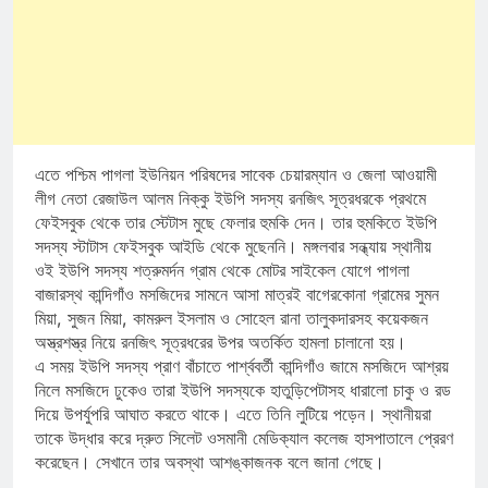
এতে পশ্চিম পাগলা ইউনিয়ন পরিষদের সাবেক চেয়ারম্যান ও জেলা আওয়ামী
লীগ নেতা রেজাউল আলম নিক্কু ইউপি সদস্য রনজিৎ সূত্রধরকে প্রথমে
ফেইসবুক থেকে তার স্টেটাস মুছে ফেলার হুমকি দেন। তার হুমকিতে ইউপি
সদস্য স্টাটাস ফেইসবুক আইডি থেকে মুছেননি। মঙ্গলবার সন্ধ্যায় স্থানীয়
ওই ইউপি সদস্য শত্রুমর্দন গ্রাম থেকে মোটর সাইকেল যোগে পাগলা
বাজারস্থ কান্দিগাঁও মসজিদের সামনে আসা মাত্রই বাগেরকোনা গ্রামের সুমন
মিয়া, সুজন মিয়া, কামরুল ইসলাম ও সোহেল রানা তালুকদারসহ কয়েকজন
অস্ত্রশস্ত্র নিয়ে রনজিৎ সূত্রধরের উপর অতর্কিত হামলা চালানো হয়।
এ সময় ইউপি সদস্য প্রাণ বাঁচাতে পার্শ্ববর্তী কান্দিগাঁও জামে মসজিদে আশ্রয়
নিলে মসজিদে ঢুকেও তারা ইউপি সদস্যকে হাতুড়িপেটাসহ ধারালো চাকু ও রড
দিয়ে উপর্যুপরি আঘাত করতে থাকে। এতে তিনি লুটিয়ে পড়েন। স্থানীয়রা
তাকে উদ্ধার করে দ্রুত সিলেট ওসমানী মেডিক্যাল কলেজ হাসপাতালে প্রেরণ
করেছেন। সেখানে তার অবস্থা আশঙ্কাজনক বলে জানা গেছে।