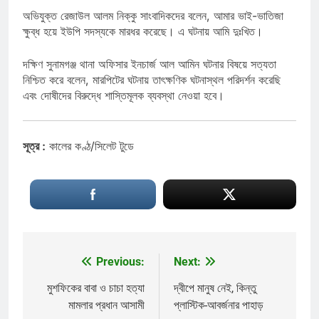
অভিযুক্ত রেজাউল আলম নিক্কু সাংবাদিকদের বলেন, আমার ভাই-ভাতিজা
ক্ষুব্ধ হয়ে ইউপি সদস্যকে মারধর করেছে। এ ঘটনায় আমি দুঃখিত।
দক্ষিণ সুনামগঞ্জ থানা অফিসার ইনচার্জ আল আমিন ঘটনার বিষয়ে সত্যতা
নিশ্চিত করে বলেন, মারপিটের ঘটনায় তাৎক্ষণিক ঘটনাস্থল পরিদর্শন করেছি
এবং দোষীদের বিরুদ্ধে শাস্তিমূলক ব্যবস্থা নেওয়া হবে।
সূত্র :
কালের কণ্ঠ/সিলেট টুডে
Previous:
Next:
Post
navigation
মুশফিকের বাবা ও চাচা হত্যা
দ্বীপে মানুষ নেই, কিন্তু
মামলার প্রধান আসামী
প্লাস্টিক-আবর্জনার পাহাড়