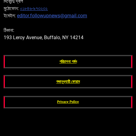
দিব্যেন্দু দ্বীপ
মুঠোফোন:
০১৮৪৬-৯৭৩২৩২
ইমেইল:
editor.followupnews@gmail.com
ঠিকানা:
193 Leroy Avenue, Buffalo, NY 14214
পরিচালনা পর্ষদ
শুভানুধ্যায়ী ফোরাম
Privacy Policy