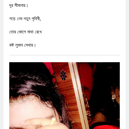
দূর সীমানায়।
গড়ে নেব নতুন পৃথিবী,
তোর কোলে মাথা রেখে
কষ্ট লুকাব সেথায়।