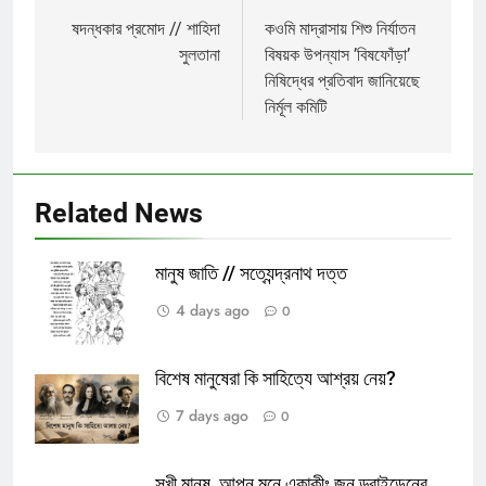
navigation
ষদন্ধকার প্রমোদ // শাহিদা
কওমি মাদ্রাসায় শিশু নির্যাতন
সুলতানা
বিষয়ক উপন্যাস ’বিষফোঁড়া’
নিষিদ্ধের প্রতিবাদ জানিয়েছে
নির্মূল কমিটি
Related News
মানুষ জাতি // সত্যেন্দ্রনাথ দত্ত
4 days ago
0
বিশেষ মানুষেরা কি সাহিত্যে আশ্রয় নেয়?
7 days ago
0
সুখী মানুষ, আপন মনে একাকীঃ জন ড্রাইডেনের