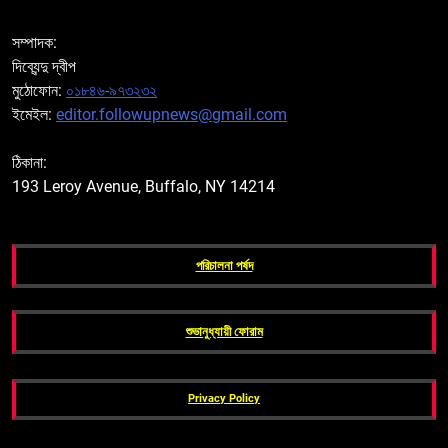
সম্পাদক:
দিব্যেন্দু দ্বীপ
মুঠোফোন:
০১৮৪৬-৯৭৩২৩২
ইমেইল:
editor.followupnews@gmail.com
ঠিকানা:
193 Leroy Avenue, Buffalo, NY 14214
পরিচালনা পর্ষদ
শুভানুধ্যায়ী ফোরাম
Privacy Policy