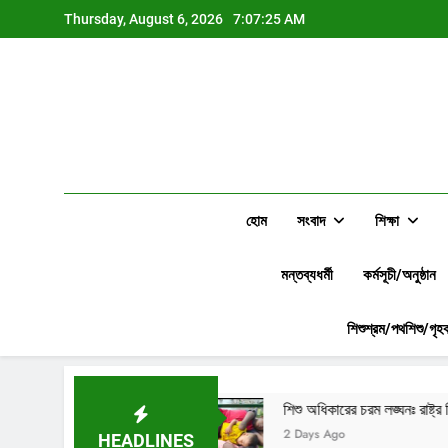
Skip
Thursday, August 6, 2026
7:07:27 AM
to
content
হোম
সংবাদ
শিক্ষা
মন্তব্যধর্মী
কর্মসূচী/অনুষ্ঠান
শিশুশ্রম/পথশিশু/গৃহক
শিশু অধিকারের চরম লঙ্ঘনঃ রাষ্ট্র নির্বিকার, জনগণ যার যার
2 Days Ago
HEADLINES