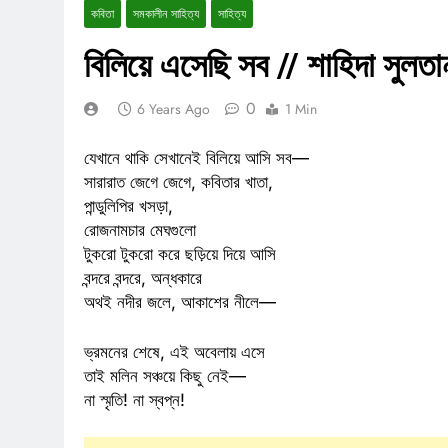
কবিতা
সমকালীন সাহিত্য
সাহিত্য
বিলিয়ে এসেছি সব // শাহিদা সুলতা
0
6 Years Ago
1 Min
যেখানে থাকি সেখানেই বিলিয়ে আসি সব—
সারারাত জেগে জেগে, কবিতার খাতা,
পান্ডুলিপির খসড়া,
রোজনামচার মেঘগুলো
টুকরো টুকরো করে ছড়িয়ে দিয়ে আসি
বন্দরে বন্দরে, অন্ধকারে
অথই নদীর জলে, আকাশের নীলে—
ভ্রমনের শেষে, এই অবেলায় এসে
তাই মলিন সঞ্চয়ে কিছু নেই—
না স্মৃতি! না স্বপ্ন!