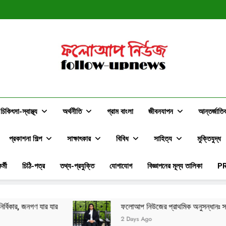
স্বপ্ন ন
ফলোআপ নিউজের প্রাথমিক অনুসন্ধানঃ সাংবাদি
স্বপ্ন ন
ফলোআপ নিউজের প্রাথমিক অনুসন্ধানঃ সাংবাদি
ফলোআপ নিউজ
Follow-Upnews.com
চিকিৎসা-স্বাস্থ্য
অর্থনীতি
গ্রাম বাংলা
জীবনযাপন
আন্তর্জাতি
প্রকাশনা শিল্প
সাক্ষাৎকার
বিবিধ
সাহিত্য
মুক্তিযুদ্ধ
র্মী
চিঠি-পত্র
তথ্য-প্রযুক্তি
যোগাযোগ
বিজ্ঞাপনের মূল্য তালিকা
P
ফলোআপ নিউজের প্রাথমিক অনুসন্ধানঃ সাংবাদিকদের সমালোচনার মাঝেও দক্ষিণ
2 Days Ago