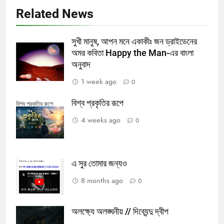
Related News
সুখী মানুষ, আপন মনে একাকীঃ জন ড্রাইডেনের
অমর কবিতা Happy the Man-এর বাংলা
অনুবাদ
1 week ago
0
বিশ্ব প্রকৃতির রূপে
বিশ্ব প্রকৃতির রুপে
4 weeks ago
0
এ সুর তোমার জন্যও
8 months ago
0
অলক্ষ্যে অলঙ্ঘনীয় // দিব্যেন্দু দ্বীপ