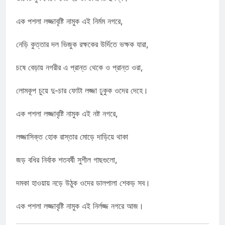
এক পশলা লজ্জাবৃষ্টি নামুক এই নির্মম নগরে,
নেড়ি কুত্তার দল ভিজুক রক্ষকের উর্দিতে ভক্ষক যারা,
চষে বেড়ায় নগরীর এ প্রান্ত থেকে ও প্রান্ত ওরা,
লোমকূপ চুয়ে দু-চার ফোটা লজ্জা ঢুকুক ওদের দেহে।
এক পশলা লজ্জাবৃষ্টি নামুক এই নষ্ট নগরে,
লজ্জাসিক্ত হোক রাস্তার মোড়ে দাড়িয়ে থাকা
জড় বধির নির্বাক শতবর্ষী সুশীল গাছগুলো,
দমকা হাওয়ায় নড়ে উঠুক ওদের ডালপালা শেকড় সব।
এক পশলা লজ্জাবৃষ্টি নামুক এই নির্লজ্জ নগরে আজ।