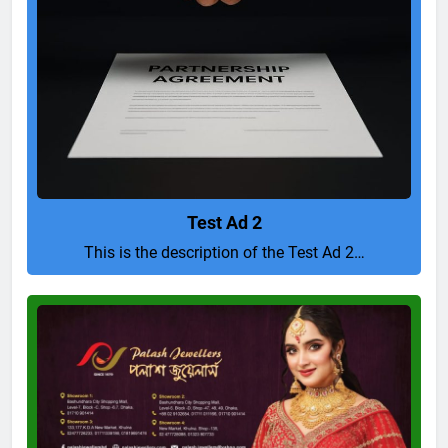
Test Ad 2
This is the description of the Test Ad 2…
Pure
and
Perfect