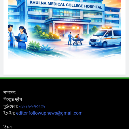
সম্পাদক:
দিব্যেন্দু দ্বীপ
মুঠোফোন:
০১৮৪৬-৯৭৩২৩২
ইমেইল:
editor.followupnews@gmail.com
ঠিকানা: