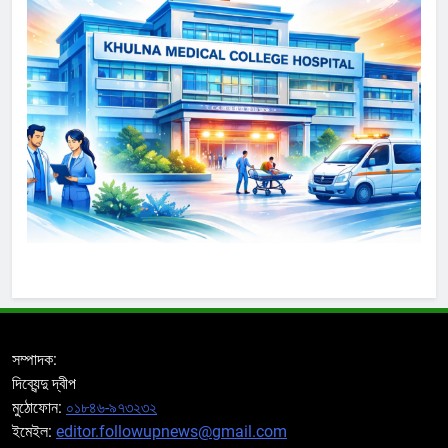
সম্পাদক:
দিব্যেন্দু দ্বীপ
মুঠোফোন:
০১৮৪৬-৯৭৩২৩২
ইমেইল:
editor.followupnews@gmail.com