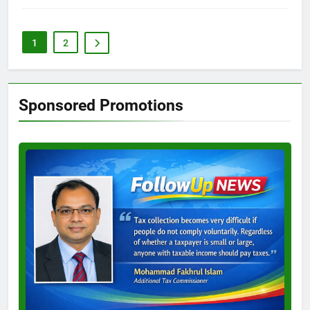
1
2
Sponsored Promotions
Test
Ad
3