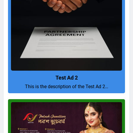
Test Ad 2
This is the description of the Test Ad 2…
Pure
and
Perfect