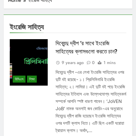
Home
ইংরেজি সাহিত্য
ইংরেজি সাহিত্য
দিব্যেন্দু দ্বীপ ‘র সাথে ইংরেজি
সাহিত্যের ক্লাসগুলো করতে চান?
9 years ago
0
1 mins
দিব্যেন্দু দ্বীপ -এর লেখা ইংরেজি সাহিত্যের ওপর
দুটি বই রয়েছে- ১। প্রিলিমিনারি ইংরেজি
বিসিএস
শিক্ষা
সাহিত্য; ২। লামিয়া। এই দুটি বই পড়ে ইংরেজি
সাহিত্যের ইতিহাস এবং উল্লেখযোগ্য সাহিত্যকর্ম
সম্পর্কে আপনি স্পষ্ট ধারণা পাবেন। ‘JoVEN
JoB‘ নামক অনলাই জব কোচিং-এর অনুরোধে
দিব্যেন্দু দ্বীপ রাজি হয়েছেন ইংরেজি সাহিত্যের
ওপর দশটি ক্লাস নিতে। এটি ছিল একটি ঘরোয়া
ট্রায়াল ক্লাস। অর্থাৎ,…