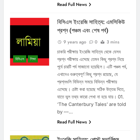
Read Full News
বিসিএস ইংরেজি সাহিত্য: এমসিকিউ
প্রশ্ন (পঞ্চম এবং শেষ পর্ব)
9 years ago
0
3 mins
চাকরি পরীক্ষায় ইংরেজি সাহিত্য থেকে যেসব
প্রশ্ন পরীক্ষায় এসেছে তেমন কিছু প্রশ্ন নিয়ে
বিসিএস
শিক্ষা
পূর্বে চারটি পর্ব সাজানো হয়েছিল। এটি পঞ্চম পর্ব,
এখানেও গুরুত্বপূর্ণ কিছু প্রশ্ন রয়েছে, যে
প্রশ্নগুলি বিভিন্ন সময়ে বিভিন্ন পরীক্ষায়
এসেছে। চেষ্টা করা হয়েছে সঠিক উত্তর দিতে,
যাতে ভুল তথ্য কারো শেখা না হয়ে যায়। 01.
‘The Canterbury Tales’ are told
by ––…
Read Full News
ইংরেজি সাহিত্য: পোস্ট মডার্নিজম