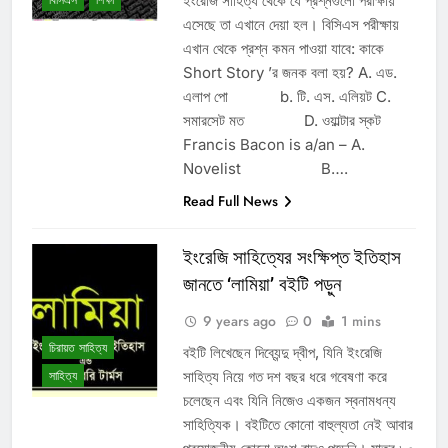
ইংরেজি সাহিত্য থেকে যে প্রশ্নগুলো পরীক্ষায়
বিসিএস
শিক্ষা
এসেছে তা এখানে দেয়া হল। বিসিএস পরীক্ষায়
এখান থেকে প্রশ্ন কমন পাওয়া যাবে: কাকে
Short Story ’র জনক বলা হয়? A. এড.
এলাপ পো b. টি. এস. এলিয়ট C.
সমারসেট মত D. ওয়াল্টার স্কট
Francis Bacon is a/an – A.
Novelist B….
Read Full News
ইংরেজি সাহিত্যের সংক্ষিপ্ত ইতিহাস
জানতে ‘লামিয়া’ বইটি পড়ুন
9 years ago
0
1 mins
চিরায়ত সাহিত্য
বইটি লিখেছেন দিব্যেন্দু দ্বীপ, যিনি ইংরেজি
সাহিত্য নিয়ে গত দশ বছর ধরে গবেষণা করে
সাহিত্য
চলেছেন এবং যিনি নিজেও একজন স্বনামধন্য
সাহিত্যিক। বইটিতে কোনো বাহুল্যতা নেই আবার