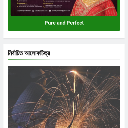
Pure and Perfect
নির্বাচিত আলোকচিত্র
Shahida Sultana
দিব্যেন্দু দ্বীপ