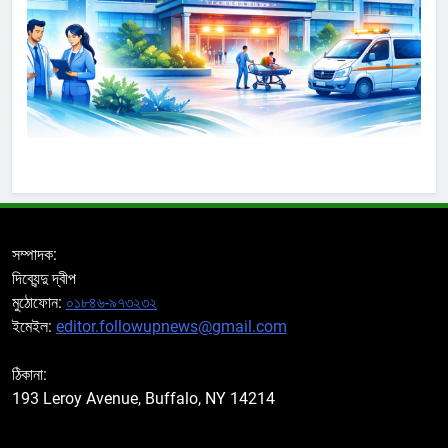
সম্পাদক:
দিব্যেন্দু দ্বীপ
মুঠোফোন:
০১৮৪৬-৯৭৩২৩২
ইমেইল:
editor.followupnews@gmail.com
ঠিকানা:
193 Leroy Avenue, Buffalo, NY 14214