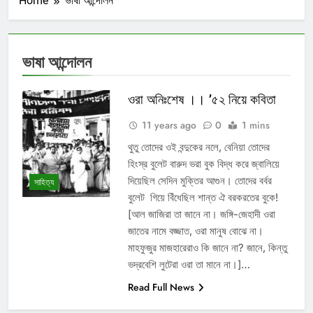
Home
ভাষা আন্দোলন
ভাষা আন্দোলন
ওরা অনিঃশেষ ।। ’৫২ নিয়ে কবিতা
11 years ago
0
1 mins
থুতু তোদের ওই বন্দুকের নলে, বেনিয়া তোদের
হিংস্র বুলেট বারুদ ভরা বুক বিদ্ধ করে জ্বালিয়ে
দিয়েছিল সেদিন মুক্তির আগুন। তোদের বর্বর
সাহিত্য
বুলেট গিয়ে বিঁধেছিল শান্ত ঐ বরকরতের বুকে!
[আল জাজিরা তা জানে না। জঙ্গি-জেহাদী ওরা
জাতের নামে বজ্জাত, ওরা মানুষ বোঝে না।
মাহফুজুর মাজহারেরাও কি জানে না? জানে, কিন্তু
ভদ্রবেশি লুটেরা ওরা তা মানে না।]…
Read Full News