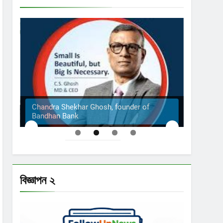
Chandra Shekhar Ghosh, founder of
Bandhan Bank
The S
বিজ্ঞাপন ২