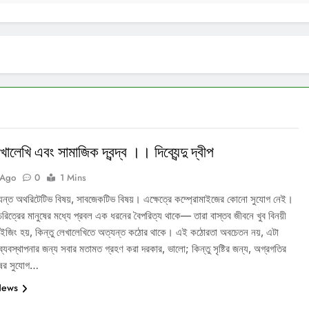
ালেখি এবং সামাজিক দ্বন্দ্ব ।। দিব্যেন্দু দ্বীপ
 Ago
0
1 Mins
যন্ত অথরিটেটিভ বিষয়, সাবজেকটিভ বিষয়। এক্ষেত্রে কম্প্রোমাইজের কোনো সুযোগ নেই।
রিত্রের মানুষের মধ্যে প্রবল এক ধরনের বৈপরিত্য থাকে— তারা বাস্তব জীবনে খুব বিনয়ী
াইজিং হয়, কিন্তু লেখালেখিতে অত্যন্ত কঠোর থাকে। এই কঠোরতা অবচেতন নয়, এটা
যবস্থাপনার জন্য সবার মতামত গ্রহণ করা দরকার, ভালো; কিন্তু সৃষ্টির জন্য, অগ্রগতির
ষের সুযোগ…
News