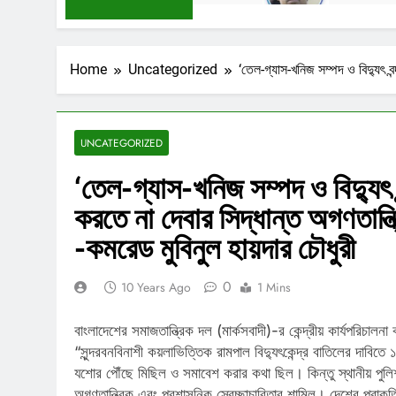
Home
Uncategorized
‘তেল-গ্যাস-খনিজ সম্পদ ও বিদ্যুৎ বন
UNCATEGORIZED
‘তেল-গ্যাস-খনিজ সম্পদ ও বিদ্যুৎ 
করতে না দেবার সিদ্ধান্ত অগণতান্ত্
-কমরেড মুবিনুল হায়দার চৌধুরী
0
10 Years Ago
1 Mins
বাংলাদেশের সমাজতান্ত্রিক দল (মার্কসবাদী)-র কেন্দ্রীয় কার্যপরিচা
“সুন্দরবনবিনাশী কয়লাভিত্তিক রামপাল বিদ্যুৎকেন্দ্র বাতিলের দাবিতে ১
যশোর পৌঁছে মিছিল ও সমাবেশ করার কথা ছিল। কিন্তু স্থানীয় পু
অগণতান্ত্রিক এবং প্রশাসনিক স্বেচ্ছাচারিতার শামিল। দেশের প্রাক