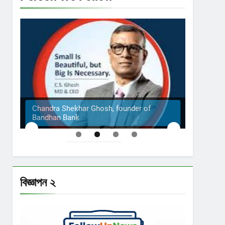
Chandra Shekhar Ghosh, founder of
Bandhan Bank
The S
বিজ্ঞাপন ২