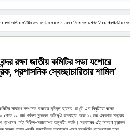
্দর রক্ষা জাতীয় কমিটির সভা যশোরে করতে না দেবার সিদ্ধান্ত অগণতান্ত্রিক, প্রশাসনিক স্বেচ
বন্দর রক্ষা জাতীয় কমিটির সভা যশোরে
রিক, প্রশাসনিক স্বেচ্ছাচারিতার শামিল’
লনা কমিটির সাধারণ সম্পাদক কমরেড মুবিনুল হায়দার চৌধুরী এক বিবৃতিতে বলেন,
০ থেকে ১৩ মার্চ পর্যন্ত সুন্দরবন অভিমুখী জনযাত্রা আজ ১২ মার্চ শুক্রবার সন্ধ্যায়
লিশ প্রশাসন সেই মিছিল-সমাবেশের অনুমতি দেয়নি। সরকারের এই আচরণ চূড়ান্ত
ৃতিক সম্পদ রক্ষার একটি গণতান্ত্রিক আন্দোলনে এমন দমননীতি গ্রহণযোগ্য হতে