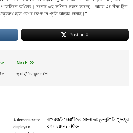
 গণতান্ত্রিক অধিকার। সরকার এই অধিকার লঙ্ঘন করেছে। আমরা এর তীব্র নিন্দা
ে ঐক্যবদ্ধ হতে দেশের জনগণের প্রতি আহ্বান জানাই।”
Post on X
s:
Next:
্বীপ
ক্ষুধা // দিব্যেন্দু দ্বীপ
বাগেরহাটে সন্ত্রাসীদের হামলা ভাংচুর-লুটপাট, গৃহবধুর
A demonstrator
ওপর ভয়ংকর নির্যাতন
displays a