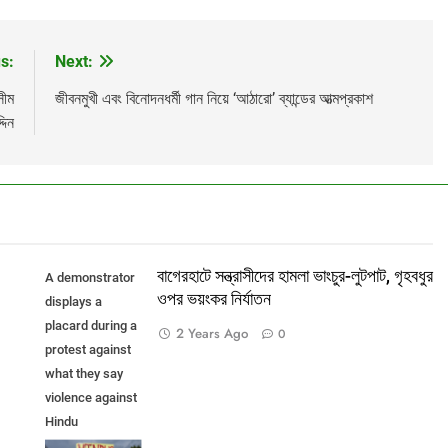
s:
Next:
সীম
জীবনমুখী এবং বিনোদনধর্মী গান নিয়ে ‘আঠারো’ ব্যান্ডের আত্মপ্রকাশ
্দিন
বাগেরহাটে সন্ত্রাসীদের হামলা ভাংচুর-লুটপাট, গৃহবধুর
A demonstrator
ওপর ভয়ংকর নির্যাতন
displays a
placard during a
2 Years Ago
0
protest against
what they say
violence against
Hindu
communities