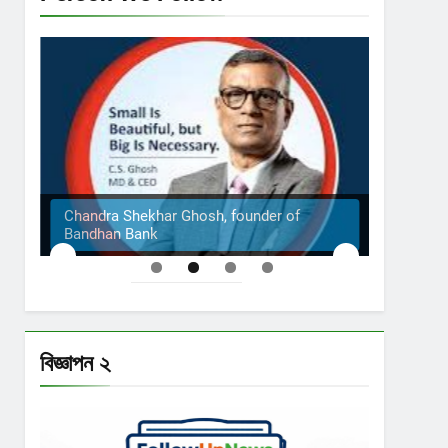
Chandra Shekhar Ghosh, founder of
Bandhan Bank
The S
বিজ্ঞাপন ২