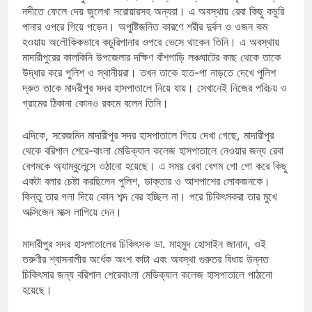
নদীতে ফেলে দেয় জুলেখা সরোয়ারসহ অন্যরা। এ অবস্থায় রেবা কিছু কচুরি
পানার ওপরে গিয়ে পড়েন। অপুষ্টিজনিত কারণে শরীর দুর্বল ও ওজন কম
হওয়ায় অলৌকিকভাবে কচুরিপানার ওপরে ভেসে থাকেন তিনি। এ অবস্থায়
মাদারীপুরের কালকিনি উপজেলার দক্ষিণ বাঁশগাড়ি লঞ্চঘাটের কাছ থেকে তাকে
উদ্ধার করে পুলিশ ও স্থানীয়রা। তখন তাকে হাত-পা নাড়তে দেখে পুলিশ
দ্রুত তাকে মাদরীপুর সদর হাসপাতালে নিয়ে যায়। সেখানেই নিজের পরিচয় ও
গ্রামের ঠিকানা কোনও রকমে বলেন তিনি।
এদিকে, সরেজমিন মাদারীপুর সদর হাসপাতালে গিয়ে দেখা গেছে, মাদারীপুর
থেকে বরিশাল শেরে-বাংলা মেডিক্যাল কলেজ হাসপাতালে নেওয়ার জন্য রেবা
বেগমকে অ্যাম্বুলেন্সে ওঠানো হয়েছে। এ সময় রেবা বেগম গো গো করে কিছু
একটা বলার চেষ্টা করছিলেন পুলিশ, ডাক্তার ও আশপাশের লোকজনকে।
কিন্তু তার গলা দিয়ে কোন শব্দ বের হচ্ছিল না। পরে চিকিৎসকরা তার মুখে
অক্সিজেন মাক্স লাগিয়ে দেন।
মাদারীপুর সদর হাসপাতালের চিকিৎসক ডা. মাহমুদ হোসাইন জানান, ওই
তরুণীর শ্বাসনালীর অর্ধেক অংশ কাটা এবং অবস্থা গুরুতর বিধায় উন্নত
চিকিৎসার জন্য বরিশাল শেরেবাংলা মেডিক্যাল কলেজ হাসপাতালে পাঠানো
হয়েছে।