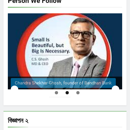
Person We Follow
an Bank
The Structural Engineers Ltd | Dhaka
বিজ্ঞাপন ২