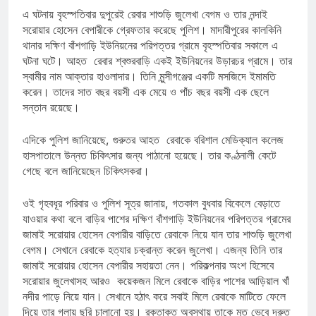
এ ঘটনায় বৃহস্পতিবার দুপুরেই রেবার শাশুড়ি জুলেখা বেগম ও তার নন্দাই
সরোয়ার হোসেন বেপারীকে গ্রেফতার করেছে পুলিশ। মাদারীপুরের কালকিনি
থানার দক্ষিণ বাঁশগাড়ি ইউনিয়নের পরিপত্তর গ্রামে বৃহস্পতিবার সকালে এ
ঘটনা ঘটে। আহত রেবার শ্বশুরবাড়ি একই ইউনিয়নের উড়ারচর গ্রামে। তার
স্বামীর নাম আক্তার হাওলাদার। তিনি মুন্সীগঞ্জের একটি মসজিদে ইমামতি
করেন। তাদের সাত বছর বয়সী এক মেয়ে ও পাঁচ বছর বয়সী এক ছেলে
সন্তান রয়েছে।
এদিকে পুলিশ জানিয়েছে, গুরুতর আহত রেবাকে বরিশাল মেডিক্যাল কলেজ
হাসপাতালে উন্নত চিকিৎসার জন্য পাঠানো হয়েছে। তার কণ্ঠনালী কেটে
গেছে বলে জানিয়েছেন চিকিৎসকরা।
ওই গৃহবধূর পরিবার ও পুলিশ সূত্র জানায়, গতকাল বুধবার বিকেলে বেড়াতে
যাওয়ার কথা বলে বাড়ির পাশের দক্ষিণ বাঁশগাড়ি ইউনিয়নের পরিপত্তর গ্রামের
জামাই সরোয়ার হোসেন বেপারীর বাড়িতে রেবাকে নিয়ে যান তার শাশুড়ি জুলেখা
বেগম। সেখানে রেবাকে হত্যার চক্রান্ত করেন জুলেখা। এজন্য তিনি তার
জামাই সরোয়ার হোসেন বেপারীর সহায়তা নেন। পরিকল্পনার অংশ হিসেবে
সরোয়ার জুলেখাসহ আরও কয়েকজন মিলে রেবাকে বাড়ির পাশের আড়িয়াল খাঁ
নদীর পাড়ে নিয়ে যান। সেখানে হঠাৎ করে সবাই মিলে রেবাকে মাটিতে ফেলে
দিয়ে তার গলায় ছুরি চালানো হয়। রক্তাক্ত অবস্থায় তাকে মৃত ভেবে দ্রুত