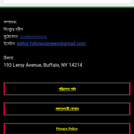
সম্পাদক:
দিব্যেন্দু দ্বীপ
মুঠোফোন:
০১৮৪৬-৯৭৩২৩২
ইমেইল:
editor.followupnews@gmail.com
ঠিকানা:
193 Leroy Avenue, Buffalo, NY 14214
পরিচালনা পর্ষদ
শুভানুধ্যায়ী ফোরাম
Privacy Policy