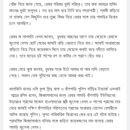
খোঁজ নিয়ে জানা গেছে, রেবার পরিবার খুবই দরিদ্র। তার বাবা আবদুর হামিদ
মাতবর খুবই অসুস্থ। গত ছয় মাস ধরে তিনি ঘরে শয্যাশায়ী। স্বামী বাড়িতে
না থাকায় বেশ কিছুদিন ধরে তুচ্ছ বিষয় নিয়ে রেবার সঙ্গে তার শাশুড়ির বিরোধ
চলে আসছিল।
রেবার মা লালমতি বেগম জানান, বুধবার আছরের আগে তার মেয়েকে রেবাকে
জুলেখা বেগম ছোট মেয়ের জামাই বাড়ি বেড়াতে নিয়ে যায়। জামাই সরোয়ারের
বাড়িতে নিয়ে গিয়ে কয়েকজন মিলে তার মেয়েকে জবাই করে নদীতে ভাসিয়ে
দেয়। তবে ঘাড়ের দুই পাশের রগ না কাটায় সে প্রাণে বেঁচে যায়।
রেবার মেয়ে ঝুমা জানায়, বুধবার লঞ্চে উঠে আমার মা আর দাদি বেড়াতে
গেছে। সকাল বেলা পুলিশের কাছ থেকে আমরা খবর পাই।
কালকিনি থানার ওসি কৃপা সিন্দু বালা ও বাঁশগাড়ি পুলিশ ফাঁড়ির ইনচার্জ এসআই
আব্দুর রশিদ বলেন, জিজ্ঞাসাবাদের জন্য রেবার শাশুড়ি বাঁশগাড়ি ইউনিয়নের
উড়ারচর গ্রামের মাজেদ হাওলাদারের স্ত্রী জুলেখা বেগম ও পাশের গ্রামের তার
মেয়ে জামাই দক্ষিণ বাঁশগাড়ির পরিপত্তর গ্রামের সরোয়ার হোসেন বেপারীকে
আটক করেছে পুলিশ। মূলত পারিবারিক বিরোধের জের ধরে এই ঘটনা ঘটেছে।
প্রাথমিক জিজ্ঞাসাবাদে ঘটনার সঙ্গে জড়িত কয়েকজনের নাম বলেছে রেবার
শাশুড়ি জুলেখা বেগম।