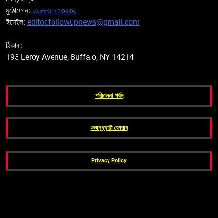
মুঠোফোন:
০১৮৪৬-৯৭৩২৩২
ইমেইল:
editor.followupnews@gmail.com
ঠিকানা:
193 Leroy Avenue, Buffalo, NY 14214
পরিচালনা পর্ষদ
শুভানুধ্যায়ী ফোরাম
Privacy Policy