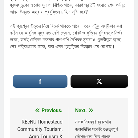
ধ্বংসস্তূপের মাঝেও মুনাফা নিশ্চিত থাকে, কারণ প্রতিটি সংঘাত শেষ পর্যন্ত
আরও উন্নত অস্ত্র ও প্রযুক্তির চাহিদা সৃষ্টি করে?
এই প্রশ্নের উত্তর নিয়ে বিতর্ক থাকতে পারে। তবে এটুকু অস্বীকার করা
কঠিন যে আধুনিক যুদ্ধ যত বেশি ড্রোন, রোবট ও কৃত্রিম বুদ্ধিমত্তানির্ভর
হচ্ছে, ততই বৈশ্বিক ক্ষমতার পাশাপাশি বৈশ্বিক মুনাফাও কেন্দ্রীভূত হচ্ছে
সেই শক্তিগুলোর হাতে, যারা এসব প্রযুক্তির নিয়ন্ত্রণ ধরে রেখেছে।
Previous:
Next:
Post
navigation
REcNU Homestead
মাদক নিয়ন্ত্রণ ব্যবস্থায়
Community Tourism,
জবাবদিহির সংকট: গুরুত্বপূর্ণ
Agro Tourism &
স্টেশনগুলো ঘিরে প্রশ্ন