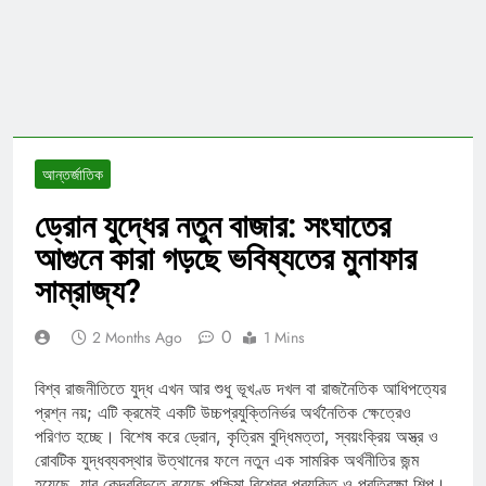
আন্তর্জাতিক
ড্রোন যুদ্ধের নতুন বাজার: সংঘাতের
আগুনে কারা গড়ছে ভবিষ্যতের মুনাফার
সাম্রাজ্য?
0
2 Months Ago
1 Mins
বিশ্ব রাজনীতিতে যুদ্ধ এখন আর শুধু ভূখণ্ড দখল বা রাজনৈতিক আধিপত্যের
প্রশ্ন নয়; এটি ক্রমেই একটি উচ্চপ্রযুক্তিনির্ভর অর্থনৈতিক ক্ষেত্রেও
পরিণত হচ্ছে। বিশেষ করে ড্রোন, কৃত্রিম বুদ্ধিমত্তা, স্বয়ংক্রিয় অস্ত্র ও
রোবটিক যুদ্ধব্যবস্থার উত্থানের ফলে নতুন এক সামরিক অর্থনীতির জন্ম
হয়েছে, যার কেন্দ্রবিন্দুতে রয়েছে পশ্চিমা বিশ্বের প্রযুক্তি ও প্রতিরক্ষা শিল্প।