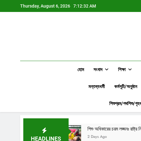
Skip
Thursday, August 6, 2026
7:12:33 AM
to
content
হোম
সংবাদ
শিক্ষা
মন্তব্যধর্মী
কর্মসূচী/অনুষ্ঠান
শিশুশ্রম/পথশিশু/গৃহক
ড়ছে
শিশু অধিকারের চরম লঙ্ঘনঃ রাষ্ট্র নির্বিকার, জনগণ যার যার
2 Days Ago
HEADLINES