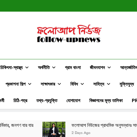
স্বপ্ন ন
ফলোআপ নিউজের প্রাথমিক অনুসন্ধানঃ সাংবাদি
স্বপ্ন ন
ফলোআপ নিউজের প্রাথমিক অনুসন্ধানঃ সাংবাদি
ফলোআপ নিউজ
Follow-Upnews.com
চিকিৎসা-স্বাস্থ্য
অর্থনীতি
গ্রাম বাংলা
জীবনযাপন
আন্তর্জাতি
প্রকাশনা শিল্প
সাক্ষাৎকার
বিবিধ
সাহিত্য
মুক্তিযুদ্ধ
র্মী
চিঠি-পত্র
তথ্য-প্রযুক্তি
যোগাযোগ
বিজ্ঞাপনের মূল্য তালিকা
P
ফলোআপ নিউজের প্রাথমিক অনুসন্ধানঃ সাংবাদিকদের সমালোচনার মাঝেও দক
2 Days Ago