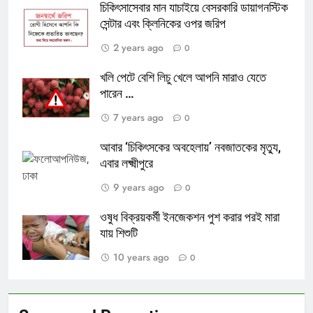
চিকিৎসাসেবার মান যাচাইয়ে বেসরকারি ডায়াগনস্টিক
সেন্টার এবং ক্লিনিকের ওপর জরিপ
2 years ago
0
খলি পেটে বেশি লিচু খেলে আপনি মারাও যেতে
পারেন …
7 years ago
0
আবার ‘চিকিৎসকের অবহেলায়’ নবজাতকের মৃত্যু,
এবার লক্ষ্মীপুরে
9 years ago
0
ওষুধ বিক্রয়কর্মী ইনজেকশন পুশ করার পরই মারা
যায় শিশুটি
10 years ago
0