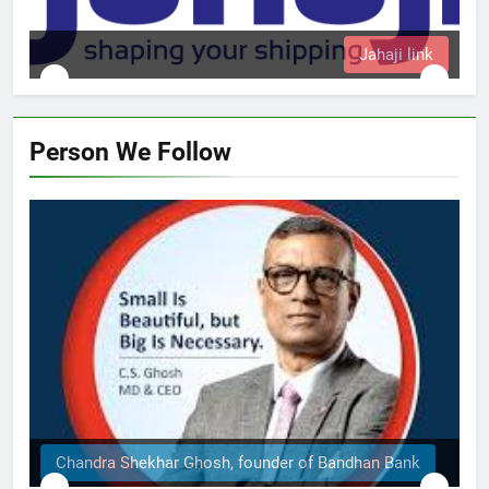
Jahaji link
Person We Follow
handra Shekhar Ghosh, founder of Bandhan Bank
Th