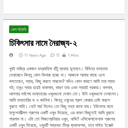
কেস স্ট্যাডি
চিকিৎসার নামে নৈরাজ্য-২
0
11 Years Ago
1 Mins
খুবই দরিদ্র একজন ভদ্রমহিলা হাঁটু ব্যথায় ভুগছেন। বিভিন্ন ডাক্তার
দেখাচ্ছেন কিন্তু কোন কিনারা হচ্ছে না। আজকে আমার কাছে এসে
বলতেছেন, স্যার, কিছু করতে পারবেন? যদিও কোন কারণে আমি তার স্যার
নই; তবুও স্যার হয়েই থাকলাম, কারণ তার এখন স্যারই দরকার। বললাম,
আপনার সর্বশেষ ডাক্তারের ওষুধগুলো দেখান তো। উনি ওষুধগুলো দেখালেন।
আমি ডাক্তারির ড ও জানিনা। কিন্তু ওষুধের গ্রুপ বোঝার চেষ্টা করলে
বুঝতে পারি। নেটে সার্চ দিলেও তো কিছু তথ্য জানা যায়। ইউফোর নামে
ফ্লুপেনটিক্সল গ্রুপের একটি ওষুধ দিয়েছে, এর কারণ কিছুতেই আমি বুঝতে
পারলাম না। এটা তো সিজপ্রেনিয়ার ওষুধ, নাকি? এসিক্লোফেনাক গ্রুপের
একটি ওষুধ দিয়েছে, ওষুধটি সম্ভবত তীব্র ব্যথানাশক, তবে সাইড ইফেক্ট