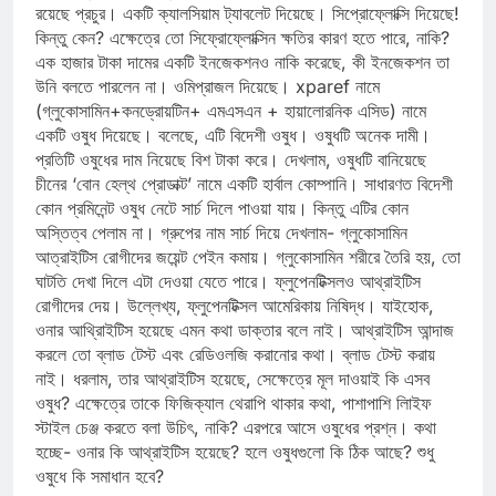
রয়েছে প্রচুর। একটি ক্যালসিয়াম ট্যাবলেট দিয়েছে। সিপ্রোফ্লোক্সি দিয়েছে!
কিন্তু কেন? এক্ষেত্রে তো সিফ্রোফ্লোক্সিন ক্ষতির কারণ হতে পারে, নাকি?
এক হাজার টাকা দামের একটি ইনজেকশনও নাকি করেছে, কী ইনজেকশন তা
উনি বলতে পারলেন না। ওমিপ্রাজল দিয়েছে। xparef নামে
(গ্লুকোসামিন+কনড্রোয়টিন+ এমএসএন + হায়ালোরনিক এসিড) নামে
একটি ওষুধ দিয়েছে। বলেছে, এটি বিদেশী ওষুধ। ওষুধটি অনেক দামী।
প্রতিটি ওষুধের দাম নিয়েছে বিশ টাকা করে। দেখলাম, ওষুধটি বানিয়েছে
চীনের ‘বোন হেল্থ প্রোডাক্ট’ নামে একটি হার্বাল কোম্পানি। সাধারণত বিদেশী
কোন প্রমিনেন্ট ওষুধ নেটে সার্চ দিলে পাওয়া যায়। কিন্তু এটির কোন
অস্তিত্ব পেলাম না। গ্রুপের নাম সার্চ দিয়ে দেখলাম- গ্লুকোসামিন
আত্রাইটিস রোগীদের জয়েন্ট পেইন কমায়। গ্লুকোসামিন শরীরে তৈরি হয়, তো
ঘাটতি দেখা দিলে এটা দেওয়া যেতে পারে। ফ্লুপেনটিক্সলও আথ্রাইটিস
রোগীদের দেয়। উল্লেখ্য, ফ্লুপেনটিক্সল আমেরিকায় নিষিদ্ধ। যাইহোক,
ওনার আথ্রিাইটিস হয়েছে এমন কথা ডাক্তার বলে নাই। আথ্রাইটিস আন্দাজ
করলে তো ব্লাড টেস্ট এবং রেডিওলজি করানোর কথা। ব্লাড টেস্ট করায়
নাই। ধরলাম, তার আথ্রাইটিস হয়েছে, সেক্ষেত্রে মূল দাওয়াই কি এসব
ওষুধ? এক্ষেত্রে তাকে ফিজিক্যাল থেরাপি থাকার কথা, পাশাপাশি লািইফ
স্টাইল চেঞ্জ করতে বলা উচিৎ, নাকি? এরপরে আসে ওষুধের প্রশ্ন। কথা
হচ্ছে- ওনার কি আথ্রাইটিস হয়েছে? হলে ওষুধগুলো কি ঠিক আছে? শুধু
ওষুধে কি সমাধান হবে?