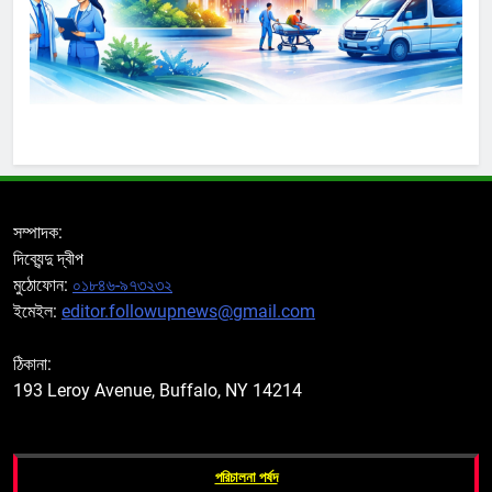
সম্পাদক:
দিব্যেন্দু দ্বীপ
মুঠোফোন:
০১৮৪৬-৯৭৩২৩২
ইমেইল:
editor.followupnews@gmail.com
ঠিকানা:
193 Leroy Avenue, Buffalo, NY 14214
পরিচালনা পর্ষদ