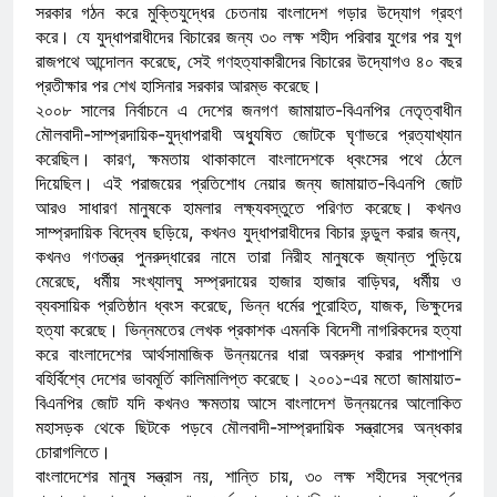
সরকার গঠন করে মুক্তিযুদ্ধের চেতনায় বাংলাদেশ গড়ার উদ্যোগ গ্রহণ
করে। যে যুদ্ধাপরাধীদের বিচারের জন্য ৩০ লক্ষ শহীদ পরিবার যুগের পর যুগ
রাজপথে আন্দোলন করেছে, সেই গণহত্যাকারীদের বিচারের উদ্যোগও ৪০ বছর
প্রতীক্ষার পর শেখ হাসিনার সরকার আরম্ভ করেছে।
২০০৮ সালের নির্বাচনে এ দেশের জনগণ জামায়াত-বিএনপির নেতৃত্বাধীন
মৌলবাদী-সাম্প্রদায়িক-যুদ্ধাপরাধী অধ্যুষিত জোটকে ঘৃণাভরে প্রত্যাখ্যান
করেছিল। কারণ, ক্ষমতায় থাকাকালে বাংলাদেশকে ধ্বংসের পথে ঠেলে
দিয়েছিল। এই পরাজয়ের প্রতিশোধ নেয়ার জন্য জামায়াত-বিএনপি জোট
আরও সাধারণ মানুষকে হামলার লক্ষ্যবস্তুতে পরিণত করেছে। কখনও
সাম্প্রদায়িক বিদ্বেষ ছড়িয়ে, কখনও যুদ্ধাপরাধীদের বিচার ভন্ডুল করার জন্য,
কখনও গণতন্ত্র পুনরুদ্ধারের নামে তারা নিরীহ মানুষকে জ্যান্ত পুড়িয়ে
মেরেছে, ধর্মীয় সংখ্যালঘু সম্প্রদায়ের হাজার হাজার বাড়িঘর, ধর্মীয় ও
ব্যবসায়িক প্রতিষ্ঠান ধ্বংস করেছে, ভিন্ন ধর্মের পুরোহিত, যাজক, ভিক্ষুদের
হত্যা করেছে। ভিন্নমতের লেখক প্রকাশক এমনকি বিদেশী নাগরিকদের হত্যা
করে বাংলাদেশের আর্থসামাজিক উন্নয়নের ধারা অবরুদ্ধ করার পাশাপাশি
বহির্বিশ্বে দেশের ভাবমূর্তি কালিমালিপ্ত করেছে। ২০০১-এর মতো জামায়াত-
বিএনপির জোট যদি কখনও ক্ষমতায় আসে বাংলাদেশ উন্নয়নের আলোকিত
মহাসড়ক থেকে ছিটকে পড়বে মৌলবাদী-সাম্প্রদায়িক সন্ত্রাসের অন্ধকার
চোরাগলিতে।
বাংলাদেশের মানুষ সন্ত্রাস নয়, শান্তি চায়, ৩০ লক্ষ শহীদের স্বপ্নের