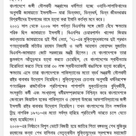
বাংলাদেশে জঙ্গী মৌলবাদী সন্ত্রাসের ধর্মপিতা হচ্ছে ওহাবি-সালাফিবাদের
অনুসারী জামায়াতে ইসলামী— যারা ভিন্নমত, ভিন্নধর্ম, ভিন্ন জীবনধারায়
বিশ্বাসীদের ইসলামের নামে হত্যা করা ইমানি কর্তব্য মনে করে।
২০০১ সাল থেকে ২০০৬ সাল পর্যন্ত বিএনপির সঙ্গে জোট বেঁধে ক্ষমতার
শরিক ছিল জামায়াতে ইসলামী। বিএনপির চেয়ারপার্সন খালেদা জিয়ার
বদান্যতায় জামায়াতের দুই শীর্ষ নেতা, ’৭১-এর মুক্তিযুদ্ধকালের দুই প্রধান
গণহত্যাকারী মতিউর রহমান নিজামী ও আলী আহসান মোহাম্মদ মুজাহিদ
বিএনপি-জামায়াত জোট সরকারের মন্ত্রী ছিলেন। যে বাংলাদেশকে তারা
জন্মকালে আঁতুড়ঘরে হত্যা করতে চেয়েছিল, যে বাংলাদেশের স্বাধীনতার
বিরোধিতা করতে গিয়ে তারা ৩০ লক্ষ স্বাধীনতাকামী বাঙালিকে হত্যা করেছিল,
ক্ষমতায় এসে তারা বাংলাদেশকে পাকিস্তানের মতো ব্যর্থ সন্ত্রাসী মৌলবাদী
রাষ্ট্র বানাবার উদ্যোগ নিয়েছিল। মুক্তিযুদ্ধের চেতনার অনুসারী ধর্মনিরপেক্ষ
গণতান্ত্রিক রাজনৈতিক প্রতিপক্ষের পাশাপাশি মুক্তচিন্তার বুদ্ধিজীবী,
সংস্কৃতি কর্মী এবং সংখ্যালঘু ধর্মীয়সম্প্রদায়কে নিশ্চিহ্ন করে বাংলাদেশকে
জেনারেল জিয়াউল হকের পাকিস্তান ও মোল্লা উমরের আফগানিস্তানের জঙ্গী
ইসলামী রাষ্ট্র বানাবার উদ্যোগ নিয়েছিল। তখন বাংলাদেশের তিন লক্ষাধিক
হিন্দু নাগরিক ১৯৭১-এর মতো সর্বস্ব হারিয়ে প্রতিবেশী ভারতে চলে যেতে
বাধ্য হয়েছিলেন।
২০০৮-এর নির্বাচনে বিপুল ভোটে বিজয়ী হয়ে জাতির পিতা বঙ্গবন্ধু শেখ মুজিবুর
রহমানের কন্যা শেখ হাসিনার নেতৃত্বাধীন মুক্তিযুদ্ধের স্বপক্ষের মহাজোট