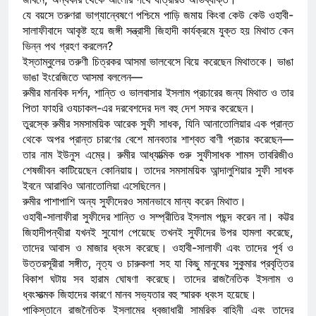
যে বয়সে তরুণরা ভাগ্যান্বেষণে পশ্চিমে পাড়ি জমায় কিংবা কেউ কেউ ওহাবী-
সালাফীবাদে আকৃষ্ট হয়ে জঙ্গী সন্ত্রাসী জিহাদী কার্যক্রমে যুক্ত হয় মিথাত কেন
ভিন্ন পথ গ্রহণ করলেন?
ইস্তাম্বুলের তরুণী চিত্রকর আসমা ভালবেসে বিয়ে করেছেন মিথাতকে। ভাঙা
ভাঙা ইংরেজিতে আসমা বললেন—
রুমীর মানবিক দর্শন, শান্তি ও ভালবাসার ইসলাম প্রচারের জন্য মিথাত ও তার
পিতা ফাহরি ওযচাকল-এর দরবেশদের দল বহু দেশ সফর করেছেন।
তুরস্কে রুমীর সমসাময়িক আরেক সুফী সাধক, যিনি আনাতোলিয়ার এক প্রান্ত
থেকে অপর প্রান্ত চারণের বেশে মানবতার শাশ্বত বাণী প্রচার করেছেন—
তার নাম ইউনুস এম্রে। রুমীর আধ্যাত্মিক গুরু সুফীসাধক শামস তাবরিজীও
শেষজীবন কাটিয়েছেন কোনিয়ায়। তাদের সমসাময়িক আন্দালুশিয়ার সুফী সাধক
ইবনে আরাবিও আনাতোলিয়া এসেছিলেন।
রুমীর পাশাপাশি অন্য সুফীদেরও সমানভাবে মান্য করেন মিথাত।
ওহাবী-সালাফীরা সুফীদের শান্তি ও সম্প্রীতির ইসলাম পছন্দ করেন না। কট্টর
জিহাদীপন্থীরা যখনই সুযোগ পেয়েছে তখনই সুফীদের উপর হামলা করেছে,
তাদের আবাস ও মাজার ধ্বংস করেছে। ওহাবী-সালাফী এবং তাদের পূর্ব ও
উত্তরসূরীরা সঙ্গীত, নৃত্য ও চারুকলা সহ যা কিছু মানুষের সুকুমার প্রবৃত্তির
বিকাশ ঘটায় সব হারাম ঘোষণা করেছে। তাদের রাজনৈতিক ইসলাম ও
ধ্বংসাত্মক জিহাদের কারণে মানব সভ্যতার বহু স্মারক ধ্বংস হয়েছে।
পাকিস্তানে রাজনৈতিক ইসলামের ধ্বজাধারী সামরিক বাহিনী এবং তাদের