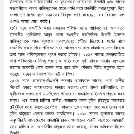
ইসলামের নামে গণহত্যাকারী ও যুদ্ধাপরাধী জামায়াতে ইসলামী এবং তাদের
সহযোগীদের আবার পাকিস্তানের মতো ধর্মের নামে রাজনীতি করার সুযোগ দিয়ে
বাংলাদেশে ধর্মের নামে সন্ত্রাসের বিষবৃক্ষ বপণ করেছেন, যার বিষাক্ত ফল
এখনও আমরা ভোগ করছি।
ধর্মের নামে রাজনীতি করার ভয়ঙ্কর পরিণাম হচ্ছে পাকিস্তান। জামায়াতে
ইসলামীর প্রতিষ্ঠাতা আবুল আলা মওদুদীর রাজনৈতিক জিহাদী ইসলাম
পাকিস্তানকে আজ ধ্বংসের দ্বারপ্রান্তে পৌঁছে দিয়েছে। ধর্মের নামে
রাজনীতি করতে গিয়ে পাকিস্তান যে তালেবান ও আল কায়দাদের মদদ দিয়েছে
তারা আজ পাকিস্তানকে ধ্বংস করতে চাইছে। ২০১৭ সালের ফেব্রুয়ারিতে
তারা পাকিস্তানের সিন্ধু প্রদেশের সাহিওয়ালে সুফী সাধক শাহবায কলন্দরের
মাজারে আত্মঘাতী বোমা হামলা করে প্রায় দু’শ ধর্মপ্রাণ নিরীহ মানুষকে হত্যা
করেছে, যাদের অধিকাংশ ছিল নারী ও শিশু।
২০০৪ সালে জামায়াত-বিএনপি ক্ষমতায় থাকাকালে তাদের পোষা জঙ্গীরা
সিলেটে হযরত শাহজালালের মাজারে ভয়াবহ বোমা হামলা চালিয়েছিল, যে
সুফীসাধক বাংলাদেশে এসেছিলেন শান্তির ও সহমর্মিতার ইসলাম প্রচার করার
জন্য। এই হামলা চালিয়ে জঙ্গীরা জেয়ারতে আসা বৃটিশ রাষ্ট্রদূত আনোয়ার
চৌধুরীকে হত্যা করতে চেয়েছিল। হামলায় দুজন ভক্ত নিহত হয়েছিলেন এবং
বৃটিশ রাষ্ট্রদূত গুরুতর আহত হয়েছিলেন। ২০১৬ সালের জুলাইয়ে তাদের
অনুসারীরাই বাংলাদেশের রাজধানী ঢাকার গুলশানের একটি কাফেতে আত্মঘাতী
হত্যা চালিয়ে ২৭ জন নিরীহ মানুষকে হত্যা করেছে, যাদের অধিকাংশ ছিলেন
বিদেশী।