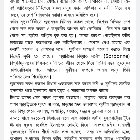
বাংলাদেশ দেখতে চায়, যেখানে ধর্মের নামে হানাহানি থাকবে না, যেখানে ধর্ম-
বর্ণ জাতিসত্তা নির্বিশেষে সকল মানুষ সমান অধিকার ও মর্যাদা নিয়ে বাস
করবে, যে দেশ বিশ্বসভায় মর্যাদার আসনে অধিষ্ঠিত হবে।
রুমির মৃত্যুবার্ষিকীতে তুরস্কের বিভিন্ন অঞ্চল থেকে, বিশ্বের বিভিন্ন দেশ
থেকে লক্ষ লক্ষ ভক্ত ও অনুরাগীর আগমন ঘটে কোনিয়ায়। তিন মাস আগে
থেকে সব হোটেল অগ্রিম বুক করা হয়। আমরা জায়গা পেয়েছিলাম রুমির
মাজারের কাছে দরবেশদের এক অতিথিশালায়। সেখানে দেখা হয়েছে এক
ফরাসী গবেষক ও লেখকের সঙ্গে। সুফীবাদ সম্পর্কে গবেষণা করতে গিয়ে
নিজেই সুফী হয়ে গেছেন। প্যারিসের বিখ্যাত সর্বোণ (Sorbonne)
বিশ্ববিদ্যালয়ের শিক্ষকতার নিশ্চিত জীবন ছেড়ে দিয়ে তিরিশ বছর তুরস্কের
কাপাদোকিয়ায় পড়ে আছেন। সুফীবাদ সম্পর্কে জানার জন্য তিনি
পাকিস্তানেও গিয়েছিলেন।
তুরস্কের তরুণ দরবেশ মিথাত ওযজাকল মনে করেন রুমী ও সুফীদের মানবিক
ইসলামই পারে ইসলামের নামে হত্যা ও সন্ত্রাসের অবসান ঘটাতে।
মিথাত তাদের সেমা সাধনা ব্যাখ্যা করেছেন। মানুষের ভেতর অবস্থান করা
পাশব প্রবৃত্তিকে ধ্বংস না করে, মানুষের হৃদয় ভালবাসার প্রদীপ প্রজ্জ্বলন না
করে বিশ্ব থেকে অসাম্য, অশান্তি, সংঘাত, সন্ত্রাস দূর করা যাবে না।
২০০১ সালে ৯/১১-এ জিহাদের নামে আল কায়দার জঙ্গীরা যুক্তরাষ্ট্রের টুইন
টাওয়ার ধ্বংস করেছিল ইসলামের দোহাই দিয়ে। এরপর রুমীর রচনাবলী
যুক্তরাষ্ট্রে বিক্রির শীর্ষে স্থান লাভ করেছে। সময় যত অতিবাহিত হচ্ছে
অশান্ত সংঘাতময় বিশ্বে রুমীর সর্বজনীন মানবতার দর্শন আরও প্রাসঙ্গিক