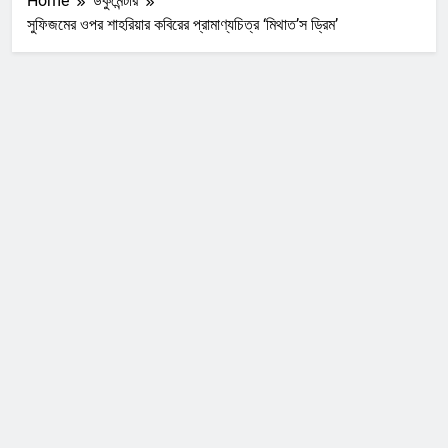
Home
ডকুমেন্টরি
সুফিজমের ওপর শাহরিয়ার কবিরের প্রামাণ্যচিত্র ‘মিথাত’স ড্রিম’