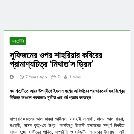
ডকুমেন্টরি
সুফিজমের ওপর শাহরিয়ার কবিরের
প্রামাণ্যচিত্র ‘মিথাত’স ড্রিম’
0
7 Years Ago
1 Mins
৭ম শতাব্দীতে আরব উপদ্বীপে ইসলাম ধর্মের আবির্ভাবের পর ভারতবর্ষ সহ বিশ্বের
বিভিন্ন অঞ্চলে প্রধানতঃ সুফীরা এই ধর্ম প্রচার করেছেন।
সাম্প্রতিককালের আল কায়দা-আইএস, ওয়াহাবী-সালাফী, হাসান আল বান্না,
মওদুদী, সাঈদ কুত্ব্-এর উগ্র, অসহিষ্ণু জিহাদী ইসলামের সম্পূর্ণ বিপরীত
ভাষ্য হচ্ছে সুফীদের শান্তি, সম্প্রীতি ও সর্বজনীন মানবতার ইসলাম। এই