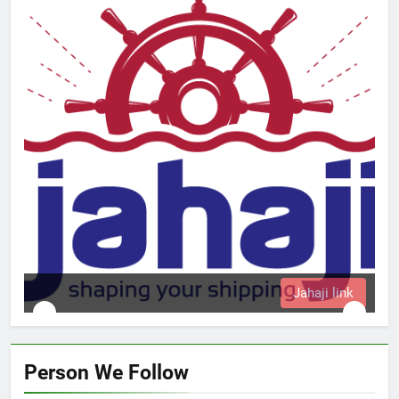
k
Person We Follow