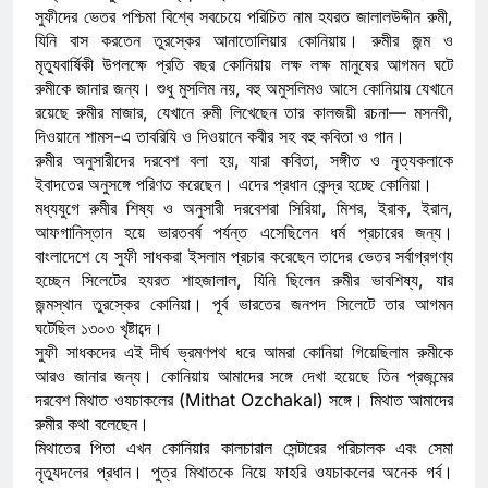
সুফীদের ভেতর পশ্চিমা বিশ্বে সবচেয়ে পরিচিত নাম হযরত জালালউদ্দীন রুমী,
যিনি বাস করতেন তুরস্কের আনাতোলিয়ার কোনিয়ায়। রুমীর জন্ম ও
মৃত্যুবার্ষিকী উপলক্ষে প্রতি বছর কোনিয়ায় লক্ষ লক্ষ মানুষের আগমন ঘটে
রুমীকে জানার জন্য। শুধু মুসলিম নয়, বহু অমুসলিমও আসে কোনিয়ায় যেখানে
রয়েছে রুমীর মাজার, যেখানে রুমী লিখেছেন তার কালজয়ী রচনা— মসনবী,
দিওয়ানে শামস-এ তাবরিযি ও দিওয়ানে কবীর সহ বহু কবিতা ও গান।
রুমীর অনুসারীদের দরবেশ বলা হয়, যারা কবিতা, সঙ্গীত ও নৃত্যকলাকে
ইবাদতের অনুসঙ্গে পরিণত করেছেন। এদের প্রধান কেন্দ্র হচ্ছে কোনিয়া।
মধ্যযুগে রুমীর শিষ্য ও অনুসারী দরবেশরা সিরিয়া, মিশর, ইরাক, ইরান,
আফগানিস্তান হয়ে ভারতবর্ষ পর্যন্ত এসেছিলেন ধর্ম প্রচারের জন্য।
বাংলাদেশে যে সুফী সাধকরা ইসলাম প্রচার করেছেন তাদের ভেতর সর্বাগ্রগণ্য
হচ্ছেন সিলেটের হযরত শাহজালাল, যিনি ছিলেন রুমীর ভাবশিষ্য, যার
জন্মস্থান তুরস্কের কোনিয়া। পূর্ব ভারতের জনপদ সিলেটে তার আগমন
ঘটেছিল ১৩০৩ খৃষ্টাব্দে।
সুফী সাধকদের এই দীর্ঘ ভ্রমণপথ ধরে আমরা কোনিয়া গিয়েছিলাম রুমীকে
আরও জানার জন্য। কোনিয়ায় আমাদের সঙ্গে দেখা হয়েছে তিন প্রজন্মের
দরবেশ মিথাত ওযচাকলের (Mithat Ozchakal) সঙ্গে। মিথাত আমাদের
রুমীর কথা বলেছেন।
মিথাতের পিতা এখন কোনিয়ার কালচারাল সেন্টারের পরিচালক এবং সেমা
নৃত্যুদলের প্রধান। পুত্র মিথাতকে নিয়ে ফাহরি ওযচাকলের অনেক গর্ব।