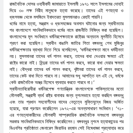
রাজনৈতিক দোসর ওহাবীবাদী জামায়াতে ইসলামী ১৯৭১ সালে ইসলামের দোহাই
দিয়ে ৩০ লক্ষ নিরীহ মানুষকে হত্যা করেছে। তাদের এই গণহত্যা ও
ধ্বংসযজ্ঞ থেকে মসজিদে ইবাদতরত মুসলমানরাও রেহাই পায়নি।
ধর্মের নামে হত্যা, সন্ত্রাস ও ধ্বংসযজ্ঞের অবসান ঘটানোর জন্য স্বাধীনতার
পর বাংলাদেশে সাংবিধানিকভাবে ধর্মের নামে রাজনীতি নিষিদ্ধ করা হয়েছিল।
বাংলাদেশের মূল সংবিধানে ধর্মনিরপেক্ষতাকে রাষ্ট্রের অন্যতম মূলনীতি হিসেবে
গ্রহণ করা হয়েছিল। স্বাধীন বাঙালি জাতির পিতা বঙ্গবন্ধু শেখ মুজিবুর
ধর্মনিরপেক্ষতার ব্যাখ্যা দিতে গিয়ে বলেছিলেন, ‘ধর্মনিরপেক্ষতা মানে ধর্মহীনতা
নয়। মুসলমানরা তাদের ধর্ম পালন করবে, তাদের বাধা দেওয়ার ক্ষমতা এই
রাষ্ট্রে কারো নাই। হিন্দুরা তাদের ধর্ম পালন করবে, কারো বাধা দেয়ার ক্ষমতা
নাই। বৌদ্ধরা তাদের ধর্ম পালন করবে, খৃষ্টানরা তাদের ধর্ম পালন করবে,
তাদের কেউ বাধা দিতে পারবে না। আমাদের শুধু আপত্তি হল এই যে, ধর্মকে
কেউ রাজনৈতিক অস্ত্র হিসেবে ব্যবহার করতে পারবে না।’
স্বাধীনতাবিরোধীরা ধর্মনিরপেক্ষ গণতান্ত্রিক বাংলাদেশকে পাকিস্তানের মতো
মৌলবাদী, সন্ত্রাসী ব্যর্থ রাষ্ট্র বানাবার জন্য নৃশংসভাবে হত্যা করছিল বঙ্গবন্ধু
এবং তার প্রধান সহযোগীদের যাদের নেতৃত্বে মুক্তিযুদ্ধে বিজয় অর্জিত
হয়েছে, যারা প্রণয়ন করেছিলেন ১৯৭২-এর অনন্যসাধারণ সংবিধান। ’৭১-
এর গণহত্যাকারীদের মৌলবাদী সাম্প্রদায়িক রাজনৈতিক দলগুলো বঙ্গবন্ধুর
সরকার সাংবিধানিকভাবে নিষিদ্ধ করেছিলেন। বঙ্গবন্ধুর নৃশংস হত্যাকান্ডের পর
বিএনপির প্রতিষ্ঠাতা জেনারেল জিয়াউর রহমান সেই নিষেধাজ্ঞা প্রত্যাহার করে