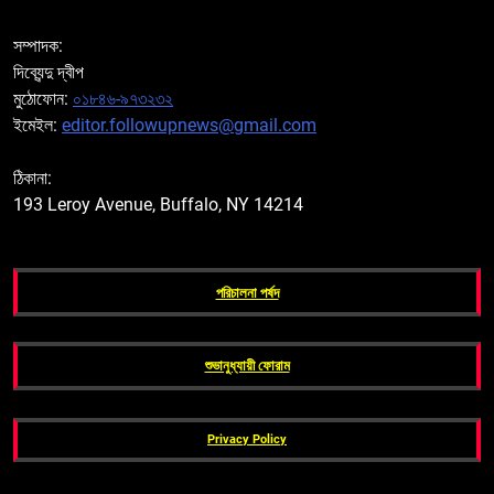
সম্পাদক:
দিব্যেন্দু দ্বীপ
মুঠোফোন:
০১৮৪৬-৯৭৩২৩২
ইমেইল:
editor.followupnews@gmail.com
ঠিকানা:
193 Leroy Avenue, Buffalo, NY 14214
পরিচালনা পর্ষদ
শুভানুধ্যায়ী ফোরাম
Privacy Policy