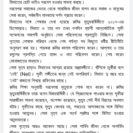
মিথাতের ছোট ভাইও দরবেশ হওয়ার সাধনা করছে।
দরবেশরা সমাজের ভেতর থেকে সামাজিক জীবন যাপন করে সমাজ ও মানুষের
সেবা করেন, সর্বজনীন মানবতার দর্শন প্রচার করেন।
মিথাতের সঙ্গে শেষবার দেখা হয়েছে রুমির মৃত্যুবার্ষিকীতে ২০১৭-এর
ডিসেম্বরে। মিথাত ও তার দল তখন দশদিন ব্যাপী আন্তর্জাতিক সুফী
সম্মেলনের সমাপনী অনুষ্ঠানে সেমা পরিবেশনের প্রস্তুতি নিচ্ছিল। সেমা
নৃত্যের পোষাক পরিধান থেকে শেষ পর্যন্ত সব কিছুতে ধর্মীয় রীতিনীতি
অনুসরণ করা হয়। গায়করা রুমির কালাম পরিবেশন করেন। আল্লাহ ও তার
রসুলের প্রশস্তি গেয়ে হামদ ও নাত পরিবেশন করেন। শেষ করেন
মোনাজাতের মাধ্যমে।
সেমা নৃত্য ছাড়াও মিথাতের আগ্রহ রয়েছে যন্ত্রসঙ্গীতে। বাঁশিকে তুর্কীরা বলে
‘নেই’ (Nei)। সুফী সঙ্গীতের জন্য নেই অপরিহার্য। মিথাত দু বছর ধরে
‘নেই’ বাজানো শিখছে রাফিকের কাছে।
রুমির শিক্ষা অনুযায়ী দরবেশরা মৃত্যুকে শোক মনে করেন না। রুমির
মৃত্যুবার্ষিকীকে তারা বলেন বিবাহবার্ষিকী। যে প্রিয়তমকে পাওয়ার জন্য সুফীরা
সারাজীবন সাধনা করেছেন, অপেক্ষা করেছেন, মৃত্যু সেই দীর্ঘ বিরহের অবসান
ঘটায়। সুফীদের কাছে মৃত্যু বেদনার নয়, সবচেয়ে আপনজনের সঙ্গে মিলিত
হওয়ার আনন্দের। সেমা নৃত্য এক অর্থে স্রষ্টার সঙ্গে মিলিত হওয়ার
আনন্দযাত্রা।
সেমা নৃত্যের আরও আবেদন আছে। সেমা পার্থিব জীবন থেকে অপার্থিব
জীবনে, অন্ধকার থেকে আলোর পথে যাত্রারও অভিব্যক্তি।