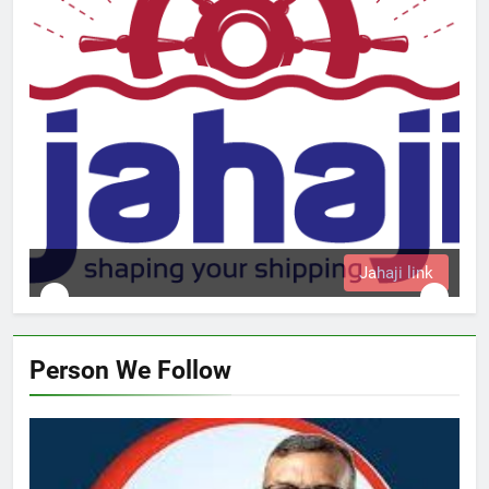
Jahaji link
Person We Follow