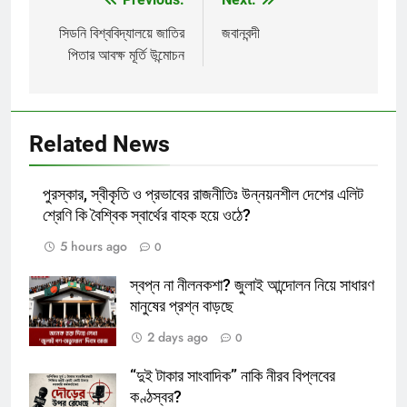
Post
navigation
সিডনি বিশ্ববিদ্যালয়ে জাতির
জবানবন্দী
পিতার আবক্ষ মূর্তি উন্মোচন
Related News
পুরস্কার, স্বীকৃতি ও প্রভাবের রাজনীতিঃ উন্নয়নশীল দেশের এলিট
শ্রেণি কি বৈশ্বিক স্বার্থের বাহক হয়ে ওঠে?
5 hours ago
0
স্বপ্ন না নীলনকশা? জুলাই আন্দোলন নিয়ে সাধারণ
মানুষের প্রশ্ন বাড়ছে
2 days ago
0
“দুই টাকার সাংবাদিক” নাকি নীরব বিপ্লবের
কণ্ঠস্বর?