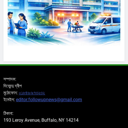
সম্পাদক:
দিব্যেন্দু দ্বীপ
মুঠোফোন:
০১৮৪৬-৯৭৩২৩২
ইমেইল:
editor.followupnews@gmail.com
ঠিকানা:
193 Leroy Avenue, Buffalo, NY 14214