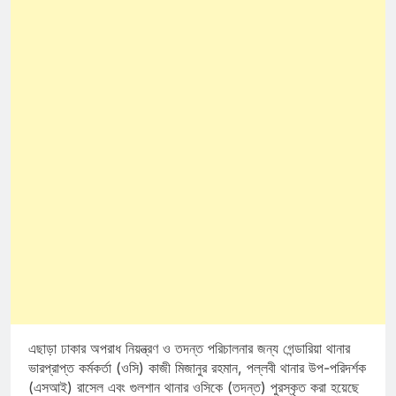
এছাড়া ঢাকার অপরাধ নিয়ন্ত্রণ ও তদন্ত পরিচালনার জন্য গেন্ডারিয়া থানার
ভারপ্রাপ্ত কর্মকর্তা (ওসি) কাজী মিজানুর রহমান, পল্লবী থানার উপ-পরিদর্শক
(এসআই) রাসেল এবং গুলশান থানার ওসিকে (তদন্ত) পুরস্কৃত করা হয়েছে