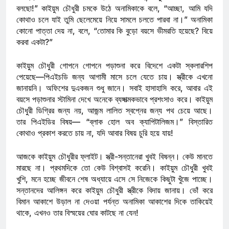
বলছো!” কাইয়ুম চৌধুরী চমকে উঠে অনামিকাকে বলে, “আচ্ছা, আমি যদি
কোথাও চলে যাই তুমি ছেলেমেয়ে নিয়ে সামলে চলতে পারবা না।” অনামিকা
কোনো পাত্তা দেয় না, বলে, “তোমার কি বুড়ো বয়সে ভীমরতি হয়েছে? বিয়ে
করবা একটা?”
কাইয়ুম চৌধুরী গোপনে গোপনে পড়াশুনা করে বিদেশে একটা স্কলারশিপ
পেয়েছে—পিএইচডি জন্য আগামী মাসে চলে যেতে চায়। স্ত্রীকে এখনো
জানায়নি। অফিশের দুএকজন শুধু জানে। সবাই হাসাহাসি করে, আবার এই
বয়সে পড়াশুনার স্টামিনা দেখে অনেকে ব্যঙ্গাত্মকভাবে প্রশংসাও করে। কাইয়ুম
চৌধুরী ডিগ্রির জন্য নয়, আজন্ম লালিত স্বপ্নের জন্য পথ চেয়ে আছে।
তার পিএইডির বিষয়— “ব্লাক হোল অব ক্যাপিটালিজম।” বিস্তারিত
কোথাও প্রকাশ করতে চায় না, যদি আবার বিষয় চুরি হয়ে যায়!
আজকে কাইয়ুম চৌধুরীর ফ্লাইট। স্ত্রী-সন্তানেরা খুবই বিষন্ন। কেউ মানতে
মারছে না। প্রথমদিকে তো কেউ বিশ্বাসই করেনি। কাইয়ুম চৌধুরী খুবই
খুশি, মনে হচ্ছে জীবনে শেষ অধ্যায়ে এসে সে নিজেকে কিছুটা খুঁজে পাচ্ছে।
সন্তানদের আলিঙ্গন করে কাইয়ুম চৌধুরী স্ত্রীকে বিদায় জানায়। ভোঁ করে
বিমান আকাশে উড়াল না দেওয়া পর্যন্ত অনামিকা আকাশের দিকে তাকিয়েই
থাকে, এখনও তার বিস্ময়ের ঘোর কাটছে না যেন!