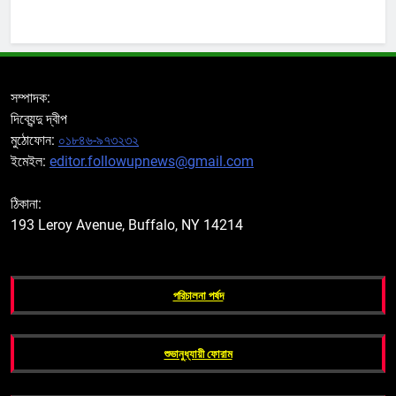
সম্পাদক:
দিব্যেন্দু দ্বীপ
মুঠোফোন:
০১৮৪৬-৯৭৩২৩২
ইমেইল:
editor.followupnews@gmail.com
ঠিকানা:
193 Leroy Avenue, Buffalo, NY 14214
পরিচালনা পর্ষদ
শুভানুধ্যায়ী ফোরাম