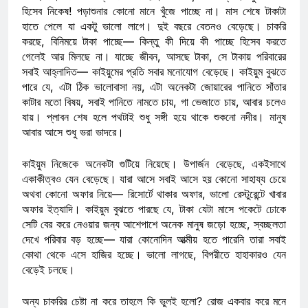
হিসেব নিকেষ! পড়াশুনার কোনো মানে খুঁজে পাচ্ছে না। মাস শেষে টাকাটা
হাতে পেলে যা একটু ভালো লাগে। দুই বছরে বেতনও বেড়েছে। চাকরি
করছে, বিনিময়ে টাকা পাচ্ছে— কিন্তু কী দিয়ে কী পাচ্ছে হিসেব করতে
গেলেই আর মিলছে না। যাচ্ছে জীবন, আসছে টাকা, সে টাকায় পরিবারের
সবাই আহ্লাদিত— কাইয়ুমের প্রতি সবার মনোযোগ বেড়েছে। কাইয়ুম বুঝতে
পারে যে, এটা ঠিক ভালোবাসা নয়, এটা অনেকটা জোয়ারের পানিতে সাঁতার
কাটার মতো বিষয়, সবাই পানিতে নামতে চায়, গা ভেজাতে চায়, আবার চলেও
যায়। প্লাবন শেষ হলে পথটাই শুধু সঙ্গী হয়ে থাকে শুকনো নদীর। মানুষ
আবার আসে শুধু ভরা ভাদরে।
কাইয়ুম নিজেকে অনেকটা গুটিয়ে নিয়েছে। উপার্জন বেড়েছে, একইসাথে
একাকীত্বও যেন বেড়েছে। যারা আসে সবাই আসে হয় কোনো সাহায্য চেয়ে
অথবা কোনো অফার নিয়ে— রিসোর্টে থাকার অফার, ভালো রেস্টুরেন্টে খাবার
অফার ইত্যাদি। কাইয়ুম বুঝতে পারছে যে, টাকা যেটা মাসে পকেটে ঢোকে
সেটি বের করে নেওয়ার জন্য আশেপাশে অনেক মানুষ জড়ো হচ্ছে, স্বচ্ছলতা
দেখে পরিবার বড় হচ্ছে— যারা কোনোদিন আত্মীয় হতে পারেনি তারা সবাই
কোথা থেকে এসে হাজির হচ্ছে। ভালো লাগছে, বিপরীতে হাহাকারও যেন
বেড়েই চলছে।
অন্য চাকরির চেষ্টা না করে তাহলে কি ভুলই হলো? রোজ একবার করে মনে