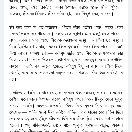
ভাবছে। আবার টাকার হিসেব— জীবন সহজ করতে গেলে চাপ পড়ছে গিয়ে
টাকার ওপর, সেই টাকাটাই আবার উপার্জন করতে হচ্ছে জীবন খুইয়ে।
অতএব, জীবনের বিনিময়ে জীবন খোঁজা ছাড়া আর কিছুই হচ্ছে না যেন।
দুই বছর হলো মা গত হয়েছেন। পিতার শরীর এতটাই খারাপ বলতে গেলে
চলতে ফিরতে আর পারেন না। কোনোমতে বারান্দায় এসে একটু বসতে পারেন।
বাসায় একজন লোক আছে পিতাকে দেখাশুনার জন্য। অনামিকা দুই সন্তান
নিয়ে হিমশিম খেয়ে যায়, শশুরের দিকে খুব একটা নজর দিতে পারে না। এটা
নিয়ে কোনো সমস্যা নেই— কাইয়ুম স্ত্রীর ওপর পিতাকে দেখাশোনার ভার
দিতে চায় না। তাতে পিতাকে দেখাশোনা হবে না, অহেতুক সংসারে অশান্তি
বাড়বে। এতেই বরং ভালো হয়েছে, কাইয়ুম কিছু না বলায় অনামিকা নিজে
থেকেই মাঝে মাঝে দায়বদ্ধতা অনুভব করে। শশুরের খোঁজ খবর যথেষ্টই সে
নয়।
চাকরিতে উপার্জন যে হারে বেড়েছে সবসময় খরচ বেড়েছে তার চেয়ে অনেক
বেশি। ফলে ভালো উপার্জন করেও কাইয়ুম কখনো টাকার চিন্তা থেকে মুক্ত
থাকতে পারেনি। একবার রাঙ্গামাটি পরিবার নিয়ে ঘুরতে গিয়ে ও খুব মজা
পেয়েছিল— পানির মতো টাকা বেরিয়ে যাচ্ছিল, এক মাসের বেতন তিন দিনে
শেষ করে শুধু মনে হচ্ছিল জীবনের বিনিমেয়ে জীবন খুঁজে ফেরার কোনো মানে
হয় না। শুধু পরিব্রাজকই পেতে পারে প্রকৃত ভ্রমণের আনন্দ, একজন
চাকরিজীবীর জীবন শুধু কিছু দায়িত্ব পালন ছাড়া কিছু নয় আসলে। অফিশে