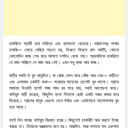
চাকরিতে স্থায়ী হয়ে দায়িত্ব এবং ব্যস্ততা বেড়েছে। নারায়ণগঞ্জ শাখায়
চাকরি— ভোরে বেরিয়ে পড়তে হয়, ফিরতে ফিরতে রাত আটটা, কোনো
কোনোদিন কাজ শেষ করে আসতে দশটাও বেজে যায়। প্রথমদিকে চাকরিতে
যে মজা পাচ্ছিল সে মজা আর নেই। এখন শুধু কাজ আর কাজ।
বাড়ীর সবাই-ই খুব আনন্দিত। মা রোজ ফোন করে খোঁজ খবর নেয়— বাড়ীতে
এবং এলাকায় একটাই কথা— সরোয়ার সাহেবের ছেলেটা খুব ভালো। গ্রামে
সামান্য উন্নতি হলেই সাজ সাজ রব পড়ে যায়, সবাই আলোচনা করে।
কাইয়ুম বাড়ী করেছে, কিছুদিন হলো পিতাকে ছোট্ট একটা গরুর খামার করে
দিয়েছে। গ্রামের মানুষ এগুলো দেখে ঈর্ষায় এবং একইসাথে ভালোলাগায় বুদ
হয়ে আছে।
যতই দিন যাচ্ছে কাইয়ুম বিরক্ত হচ্ছে। কিছুতেই চাকরিটা আর করতে ইচ্ছে
করছে না। নিজেকে যন্ত্রদানব মনে হয়। সারাদিন, সারা সপ্তাহ শুধু একগাদা