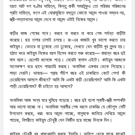
হয়ত আট দশ ঘণ্টার দায়িত্ব, কিন্তু বাকী সময়টুকুও তো পরিবার পরিজনের
প্রতি দায়িত্ব, ফলে এই ঘোরাঘুরিতে বস্তুত কোনো আনন্দ পাওয়া সম্ভব নয়,
স্ত্রী-সন্তানদের আনন্দ দেখে যা আনন্দ ওটাই নিজের আনন্দ।
বাড়ীর কাজ শেষের পথে। করবে না করবে না করে শেষ পর্যন্ত বাড়ীটা
করেছে। ছয় তলার ঢালাই চলছে। রং-এর কাজটা খুব ভালো করতে চায়
কাইয়ুম। ভেতরে যা ঢুকেছে তো ঢুকেছে, দেখতে যেন বাড়ীটা খুব সুন্দর হয়।
হঠাত করে কাইয়ুম নিজের বয়স হিসেব করতে শুরু করেছে— বায়ান্ন বছর দুই
মাস বয়স। ছেলেটা কলেজে পড়ে। মেয়েটা ক্লাস এইটে। কাইয়ুম আজকে
অনেকক্ষণ ধরে ছাদে পায়চারি করছে। অনামিকা একবার ডেকে গিয়েছে।
সাড়া দেয়নি। ভাবছে— প্রায় পঁচিশ বছর এই চাকরিতে কেটে গেল! কী
চেয়েছিলাম আসলে জীবনে? আমি কি একটা বাড়ী চেয়েছিলাম? আমি কি একটা
গাড়ী চেয়েছিলাম? কী চাইতে হয় আসলে?
অনামিকা আজ অন্য ঘরে ঘুমিয়ে পড়েছে। বছর দুই হলো স্বামী-স্ত্রী সম্পর্কটা
আর ভালো যাচ্ছে না। অনামিকা স্বামীর শেষ বয়সে চাকরির যে জৌলুস সেটি
উপভোগ করছে, খরচ করে আনন্দ পাচ্ছে, মানুষকে জানিয়ে দেখিয়ে আনন্দ
পাচেছ, বিপরীতে কাইয়ুম চৌধুরী যেন নির্জীব হয়ে যাচ্ছে দিনকে দিন।
কাইয়ুম চৌধুরী খুব খামখেয়ালি করছে ইদানিং। অফিশ থেকে মাঝে মাঝেই