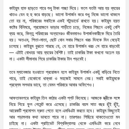
কাইয়ুম হাফ ছাড়তে পারে শুধু টাকা গচ্ছা দিয়ে। ফলে যতটা আয় হয় ব্যয়ের
খাতও যেন হু হু করে বাড়ছে। ভালো উপার্জন করে শুধু নিজে ভালো থাকলে
তো হয় না, পরিবারের সবাইকে একই স্টান্ডার্ডে রাখতে হয়। কাইয়ুম হয়ত
কষ্টের বিনিময়ে, প্রয়োজনে ভাড়ার গাড়ীতে চড়ে, নিজের পিছনে একটু বেশি
ব্যয় করে, কিন্তু পরিবারের অন্যদেরও জীবনমানও উপার্জনকারীকে ঘিরে তৈরি
হয়। অতএব, পিতা-মাতা, ছোট বোন সবার পিছনে খরচ দিনকে দিন বেড়েই
চলেছে। কাইয়ুম বুঝতে পারছে যে, যে হারে উপার্জন খরচ সে হারে বাড়বেই
— এটাই বোধহয় আয় ব্যয়ের বৈশিষ্ট। তাই চাকরির টাকা কখনো অঢেল হয়
না। একটা সীমানায় গিয়ে চাকরির টাকায় টান পড়বেই।
তবে ম্যানেজার হওয়াতে প্রয়োজন হলে কাইয়ুম উপার্জন একটু বাড়িয়ে নিতে
পারে, তাই যেকোনো ধাক্কা ও সহজেই সামলে নেয়। সবাই কাইয়ুমকে
প্রব্লেম সলভার ভাবে, তা যেমন পরিবারে আবার অফিশেও।
আফতাবনগরে কাইয়ুম তিন কাঠার একটা প্লট কিনেছে। আজকে স্ত্রীকে সঙ্গে
নিয়ে গিয়ে ফুল পেমেন্ট করে এসেছে। চাকরির বয়স সাত বছর ছুঁই ছুঁই,
আরেকটি প্রমোশন দ্রুত পেতে হলে এমবিএটা করতে হবে। কাইয়ুম কিছুতেই
আর পড়াশুনার কথা ভাবতে পারে না। তারপরও পিছিয়ে থাকতেওতো মন
চাইছে না। একটা প্রাইভেট বিশ্ববিদ্যালয় থেকে এমবিএটা করে নেবে