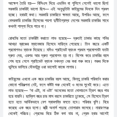
আক্ষেপ তৈরি হয়— বিসিএস দিয়ে এডমিন বা পুলিশে গেলেই ভালো ছিল!
সরকারি চাকরিই ভালো ছিল— এই অনুভূতিটা কাইয়ুমের দিনকে দিন প্রবল
হচ্ছে। হবারই কথা। সরকারি চাকরিতে ক্ষমতা আছে, উপরিও আছে, ফলে
বেসরকারি চাকরির হিসেবের পয়শা দুর্নীতিগ্রস্থ দেশের সরকারি চাকরির সাথে
কখনই পাল্লা দিয়ে পারে না।
রোবটের মতো চাকরিটা করাতে লাভ হয়েছে— দ্রুতই ঢাকার কাছে শনির
আখড়া ব্রাঞ্চের ম্যানেজার হিসেবে দায়িত্ব পেয়েছে। তিন বছরে একটি
প্রমোশনও ব্যাংক দিয়েছে। যদিও প্রাইভেট ব্যাংক প্রথম প্রমোশনটা যতটা
দ্রুত দেয়, এরপর আর দ্রুত প্রমোশন হয় না। বিশেষ করে চাকরির বয়স
শেষ হয়ে গেলে প্রাইভেট ব্যাংক নখদন্ত বের করা শুরু করে। শুরুর দিকে
ভুলিয়ে ভালিয়ে যৌবনটুকু ওরা ভালোই কাজে লাগায়।
কাইয়ুমের এখনো এক বছর চাকরির বয়স আছে, কিন্তু চাকরি পরিবর্তন করার
কোনো পরিকল্পনা নেই, ফলে কষ্টটা শুরু থেকেই ও মনের সুখেই করে। এতে
লাভ হয়েছে— ‘না এটা, না ওটা’ অনেকের মতো দোলাচলে ত্রিশ বছর পার
হয়ে যায়নি। ছাব্বিশ বছর চার মাস বয়সে চাকরিতে ঢুকেছে, সে হিসেবে ত্রিশ
হতে হতে আর্থিকভাবে বেশ স্বাবলম্বি বলতে হবে। পরিবার খুশি। বিয়ে
করেছে এক বছর হলো। স্ত্রী অনার্স পড়ছে তোলারাম কলেছে। নারায়ণগঞ্জ
থেকেই পরিচয়। প্রেমের বিয়ে ঠিক বলা যায় না, প্রেম হবার আগেই