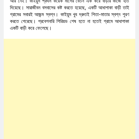
আর নেই। কাইয়ুম প্রথম কয়েক মাসের বেতন এক করে বাড়ীর কাজে হাত
দিয়েছে। সারাজীবন বসবাসের কষ্ট করতে হয়েছে, একটি আধাপাকা বাড়ী তাই
গ্রামের সবারই আজন্ম স্বপ্ন। কাইয়ুম খুব দ্রুতই পিতা-মাতার স্বপ্ন পূরণ
করতে পেরেছে। প্রবেশনারি পিরিয়ড শেষ হতে না হতেই গ্রামে আধাপাকা
একটি বাড়ী করে ফেলেছে।