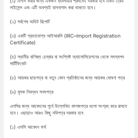
(১) এলসি করার জন্য একজন ব্যবসায়ীর প্রথমেই দরকার হবে একটি ট্রেড
লাইসেন্স এবং এটি অবশ্যই হালনাগাদ করা থাকতে হবে।
(২) সর্বশেষ অডিট রিপোর্ট
(৩) একটি গ্রহনযোগ্য আইআরসি (IRC
–
Import Registration
Certificate)
(৪) স্থানীয় বাণিজ্য চেম্বার বা সংশ্লিষ্ট অ্যাসোসিয়েশনের থেকে সদস্যপদ
সার্টিফিকেট
(৫) আয়কর ছাড়পত্র বা নতুন কোন প্রতিষ্ঠানের জন্য আয়কর ঘোষণা পত্র
(৬) মূসক নিবন্ধন সনদপত্র
এলসির জন্য আবেদনের পূর্বে উল্লেখিত কাগজপত্র গুলো সংগ্রহ করে রাখতে
হবে। এছাড়াও আরও কিছু নথিপত্র দরকার হবে
(১) এলসি আবেদন ফর্ম