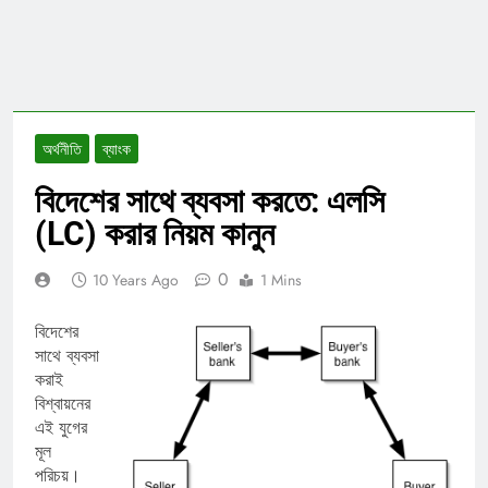
অর্থনীতি
ব্যাংক
বিদেশের সাথে ব্যবসা করতে: এলসি
(LC) করার নিয়ম কানুন
0
10 Years Ago
1 Mins
বিদেশের
সাথে ব্যবসা
করাই
বিশ্বায়নের
এই যুগের
মূল
পরিচয়।