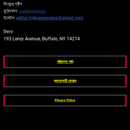
দিব্যেন্দু দ্বীপ
মুঠোফোন:
০১৮৪৬-৯৭৩২৩২
ইমেইল:
editor.followupnews@gmail.com
ঠিকানা:
193 Leroy Avenue, Buffalo, NY 14214
পরিচালনা পর্ষদ
শুভানুধ্যায়ী ফোরাম
Privacy Policy