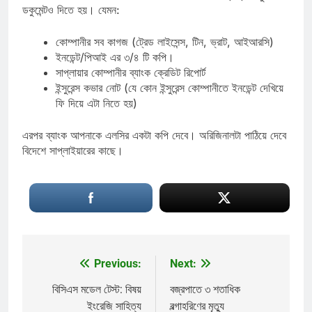
ডকুমেন্টও দিতে হয়। যেমন:
কোম্পানীর সব কাগজ (ট্রেড লাইসেন্স, টিন, ভ্রাট, আইআরসি)
ইনডেন্ট/পিআই এর ৩/৪ টি কপি।
সাপ্লায়ার কোম্পানীর ব্যাংক ক্রেডিট রিপোর্ট
ইন্সুরেন্স কভার নোট (যে কোন ইন্সুরেন্স কোম্পানীতে ইনডেন্ট দেখিয়ে
ফি দিয়ে এটা নিতে হয়)
এরপর ব্যাংক আপনাকে এলসির একটা কপি দেবে। অরিজিনালটা পাঠিয়ে দেবে
বিদেশে সাপ্লাইয়ারের কাছে।
Previous:
Next:
Post
navigation
বিসিএস মডেল টেস্ট: বিষয়
বজ্রপাতে ৩ শতাধিক
ইংরেজি সাহিত্য
বল্গাহরিণের মৃত্যু