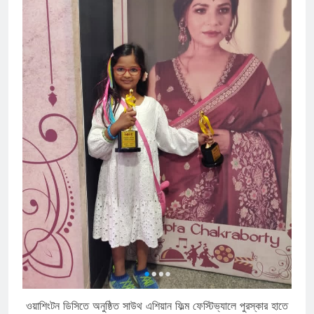
ওয়াশিংটন ডিসিতে অনুষ্ঠিত সাউথ এশিয়ান ফিল্ম ফেস্টিভ্যালে পুরস্কার হাতে