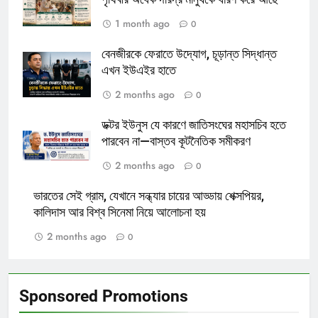
1 month ago
0
বেনজীরকে ফেরাতে উদ্যোগ, চূড়ান্ত সিদ্ধান্ত
এখন ইউএইর হাতে
2 months ago
0
ডক্টর ইউনুস যে কারণে জাতিসংঘের মহাসচিব হতে
পারবেন না—বাস্তব কূটনৈতিক সমীকরণ
2 months ago
0
ভারতের সেই গ্রাম, যেখানে সন্ধ্যার চায়ের আড্ডায় শেক্সপিয়র,
কালিদাস আর বিশ্ব সিনেমা নিয়ে আলোচনা হয়
2 months ago
0
Sponsored Promotions