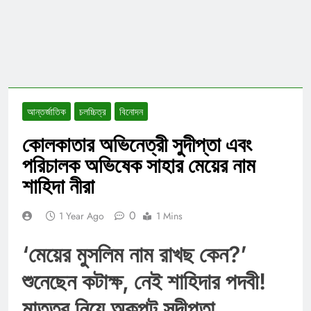
আন্তর্জাতিক
চলচ্চিত্র
বিনোদন
কোলকাতার অভিনেত্রী সুদীপ্তা এবং
পরিচালক অভিষেক সাহার মেয়ের নাম
শাহিদা নীরা
0
1 Year Ago
1 Mins
‘মেয়ের মুসলিম নাম রাখছ কেন?’
শুনেছেন কটাক্ষ, নেই শাহিদার পদবী!
মাতৃত্ব নিয়ে অকপট সুদীপ্তা