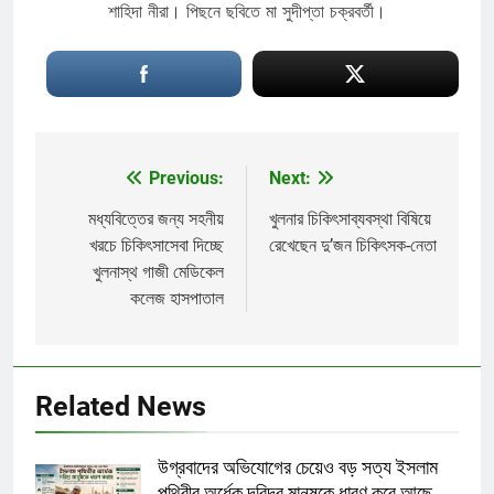
শাহিদা নীরা। পিছনে ছবিতে মা সুদীপ্তা চক্রবর্তী।
Previous:
Next:
Post
navigation
মধ্যবিত্তের জন্য সহনীয়
খুলনার চিকিৎসাব্যবস্থা বিষিয়ে
খরচে চিকিৎসাসেবা দিচ্ছে
রেখেছেন দু’জন চিকিৎসক-নেতা
খুলনাস্থ গাজী মেডিকেল
কলেজ হাসপাতাল
Related News
উগ্রবাদের অভিযোগের চেয়েও বড় সত্য ইসলাম
পৃথিবীর অর্ধেক দরিদ্র মানুষকে ধারণ করে আছে