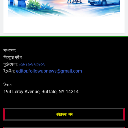
সম্পাদক:
দিব্যেন্দু দ্বীপ
মুঠোফোন:
০১৮৪৬-৯৭৩২৩২
ইমেইল:
editor.followupnews@gmail.com
ঠিকানা:
193 Leroy Avenue, Buffalo, NY 14214
পরিচালনা পর্ষদ