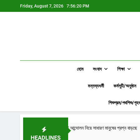
Skip
Friday, August 7, 2026
7:56:21 PM
to
content
হোম
সংবাদ
শিক্ষা
মন্তব্যধর্মী
কর্মসূচী/অনুষ্ঠান
শিশুশ্রম/পথশিশু/গৃহক
 নীলনকশা? জুলাই আন্দোলন নিয়ে সাধারণ মানুষের প্রশ্ন বাড়ছে
শিশু
o
2 D
HEADLINES