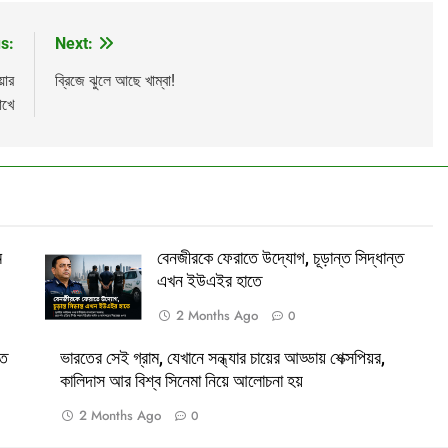
s:
Next:
য়ার
ব্রিজে ঝুলে আছে খাম্বা!
াখে
ম
বেনজীরকে ফেরাতে উদ্যোগ, চূড়ান্ত সিদ্ধান্ত
এখন ইউএইর হাতে
2 Months Ago
0
তে
ভারতের সেই গ্রাম, যেখানে সন্ধ্যার চায়ের আড্ডায় শেক্সপিয়র,
Math Play
অশ্রাব্য গালিগালাজ
কালিদাস আর বিশ্ব সিনেমা নিয়ে আলোচনা হয়
2 Months Ago
0