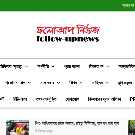
স্বপ্ন ন
ফলোআপ নিউজের প্রাথমিক অনুসন্ধানঃ সাংবাদি
মেয়ের বিয়েতে
স্বপ্ন ন
ফলোআপ নিউজের প্রাথমিক অনুসন্ধানঃ সাংবাদি
ফলোআপ নিউজ
Follow-Upnews.com
চিকিৎসা-স্বাস্থ্য
অর্থনীতি
গ্রাম বাংলা
জীবনযাপন
আন্তর্জাতি
প্রকাশনা শিল্প
সাক্ষাৎকার
বিবিধ
সাহিত্য
মুক্তিযুদ্ধ
র্মী
চিঠি-পত্র
তথ্য-প্রযুক্তি
যোগাযোগ
বিজ্ঞাপনের মূল্য তালিকা
P
 অধিকারের চরম লঙ্ঘনঃ রাষ্ট্র নির্বিকার, জনগণ যার যার
ফলোআপ নিউজের
ays Ago
2 Days Ago