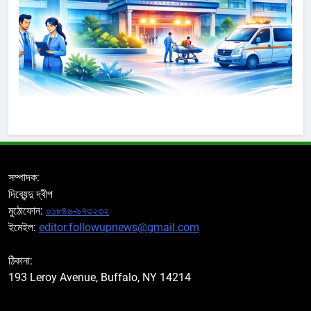
সম্পাদক:
দিব্যেন্দু দ্বীপ
মুঠোফোন:
০১৮৪৬-৯৭৩২৩২
ইমেইল:
editor.followupnews@gmail.com
ঠিকানা:
193 Leroy Avenue, Buffalo, NY 14214