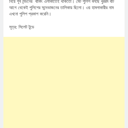
নিয়ে পূর্ব লন্ডনের বার্কিং এলাকাতেই থাকতো। মেট পুলিশ বলছে খুররম বাট
আগে থেকেই পুলিশের সন্দেভাজনের তালিকায় ছিলো। ৩য় হামলাকারীর নাম
এখনো পুলিশ প্রকাশ করেনি।
সূত্র: সিলেট টুডে