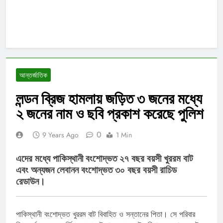
আন্তর্জাতিক
লন্ডন ব্রিজ হামলায় জড়িত ৩ জনের মধ্যে
২ জনের নাম ও ছবি প্রকাশ করেছে পুলিশ
0
9 Years Ago
1 Min
এদের মধ্যে পাকিস্থানী বংশোদ্ভত ২৭ বছর বয়সী খুররম বাট
এবং অন্যজন লেবানন বংশোদ্ভত ৩০ বছর বয়সী রাচিড
রেডাউন।
পাকিস্থানী বংশোদ্ভত খুররম বাট বিবাহিত ও সন্তানের পিতা। সে পরিবার