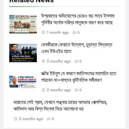
উগ্রবাদের অভিযোগের চেয়েও বড় সত্য ইসলাম
পৃথিবীর অর্ধেক দরিদ্র মানুষকে ধারণ করে আছে
1 month ago
0
বেনজীরকে ফেরাতে উদ্যোগ, চূড়ান্ত সিদ্ধান্ত
এখন ইউএইর হাতে
2 months ago
0
ডক্টর ইউনুস যে কারণে জাতিসংঘের মহাসচিব হতে
পারবেন না—বাস্তব কূটনৈতিক সমীকরণ
2 months ago
0
ভারতের সেই গ্রাম, যেখানে সন্ধ্যার চায়ের আড্ডায় শেক্সপিয়র,
কালিদাস আর বিশ্ব সিনেমা নিয়ে আলোচনা হয়
2 months ago
0