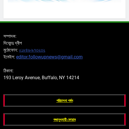
সম্পাদক:
দিব্যেন্দু দ্বীপ
মুঠোফোন:
০১৮৪৬-৯৭৩২৩২
ইমেইল:
editor.followupnews@gmail.com
ঠিকানা:
193 Leroy Avenue, Buffalo, NY 14214
পরিচালনা পর্ষদ
শুভানুধ্যায়ী ফোরাম