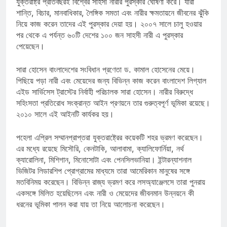
যুক্তরাষ্ট্র প্রতিবছরই বিশ্বের সাহসী নারীর পুরস্কার ঘোষণা করে। যারা
শান্তি, বিচার, মানবাধিকার, লৈঙ্গিক সমতা এবং নারীর ক্ষমতায়নে জীবনের ঝুঁকি
নিয়ে কাজ করেন তাদের এই পুরস্কার দেয়া হয়। ২০০৭ সালে চালু হওয়ার
পর থেকে এ পর্যন্ত ৬০টি দেশের ১০০ জন সাহসী নারী এ পুরস্কার
পেয়েছেন।
সারা হোসেন বাংলাদেশের সংবিধান প্রণেতা ড. কামাল হোসেনের মেয়ে।
পিছিয়ে পড়া নারী এবং মেয়েদের জন্য বিভিন্ন কাজ করেন বাংলাদেশ লিগ্যাল
এইড সার্ভিসেস ট্রাস্টের নির্বাহী পরিচালক সারা হোসেন। নারীর বিরুদ্ধে
সহিংসতা প্রতিরোধ সংক্রান্ত আইন প্রণয়নে তার গুরুত্বপূর্ণ ভূমিকা রয়েছে।
২০১০ সালে এই আইনটি কার্যকর হয়।
পহেলা এপ্রিল সম্মানপ্রাপ্তরা যুক্তরাষ্ট্রের কয়েকটি শহর ভ্রমণ করেছেন।
এর মধ্যে রয়েছে মিসৌরি, কেনটাকি, আলাবামা, ক্যালিফোর্নিয়া, নর্থ
ক্যারোলিনা, মিশিগান, মিনোসোটা এবং পেনসিলভানিয়া। ইন্টারন্যাশনাল
ভিজিটর লিডারশিপ প্রোগ্রামের মাধ্যমে তারা আমেরিকান মানুষের সঙ্গে
মতবিনিময় করেছেন। বিভিন্ন রাজ্য ভ্রমণ করে লসঅ্যাঞ্জেলসে তারা পুনরায়
একসঙ্গে মিলিত হয়েছিলেন এবং নারী ও মেয়েদের জীবনমান উন্নয়নে কী
ধরনের ভূমিকা পালন করা যায় তা নিয়ে আলোচনা করেছেন।