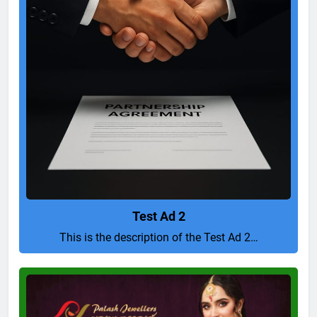
Test Ad 2
This is the description of the Test Ad 2…
Pure
and
Perfect