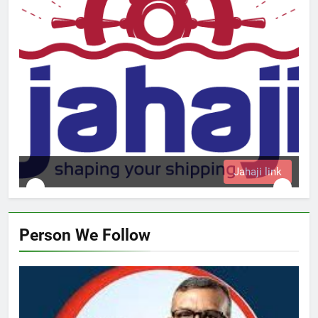
Jahaji link
Person We Follow