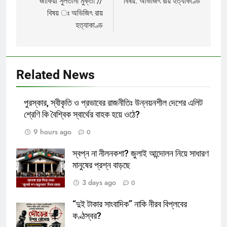
navigation
জাকিয়া সুলতানা মুক্তা //
বিষয়: অভিজিৎ রায় হত্যাকাণ্ড
বিষয় ঃ অভিজিৎ রায়
হত্যাকাণ্ড
Related News
পুরস্কার, স্বীকৃতি ও প্রভাবের রাজনীতিঃ উন্নয়নশীল দেশের এলিট
শ্রেণি কি বৈশ্বিক স্বার্থের বাহক হয়ে ওঠে?
9 hours ago
0
স্বপ্ন না নীলনকশা? জুলাই আন্দোলন নিয়ে সাধারণ
মানুষের প্রশ্ন বাড়ছে
3 days ago
0
“দুই টাকার সাংবাদিক” নাকি নীরব বিপ্লবের
কণ্ঠস্বর?