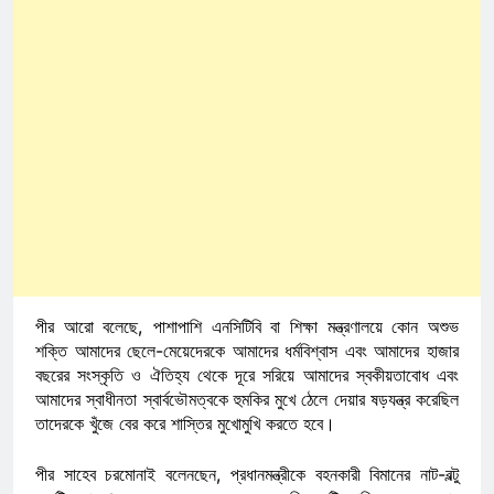
পীর আরো বলেছে, পাশাপাশি এনসিটিবি বা শিক্ষা মন্ত্রণালয়ে কোন অশুভ
শক্তি আমাদের ছেলে-মেয়েদেরকে আমাদের ধর্মবিশ্বাস এবং আমাদের হাজার
বছরের সংস্কৃতি ও ঐতিহ্য থেকে দূরে সরিয়ে আমাদের স্বকীয়তাবোধ এবং
আমাদের স্বাধীনতা স্বার্বভৌমত্বকে হুমকির মুখে ঠেলে দেয়ার ষড়যন্ত্র করেছিল
তাদেরকে খুঁজে বের করে শাস্তির মুখোমুখি করতে হবে।
পীর সাহেব চরমোনাই বলেনছেন, প্রধানমন্ত্রীকে বহনকারী বিমানের নাট-বল্টু