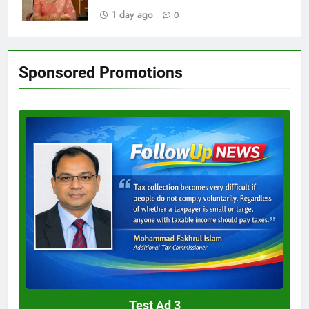
1 day ago
0
Sponsored Promotions
Test
Ad
3
Test Ad 3