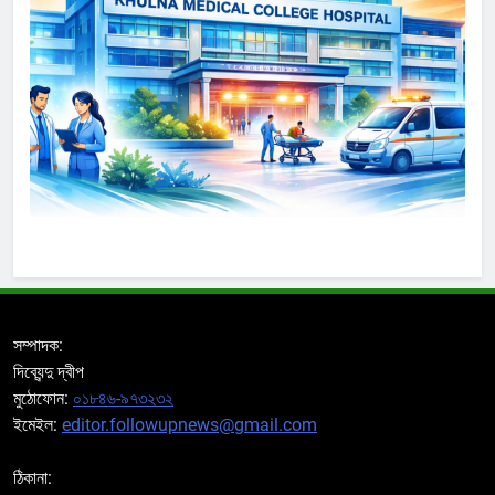
সম্পাদক:
দিব্যেন্দু দ্বীপ
মুঠোফোন:
০১৮৪৬-৯৭৩২৩২
ইমেইল:
editor.followupnews@gmail.com
ঠিকানা: