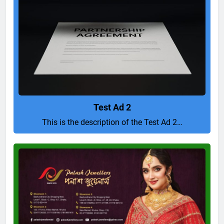
Test Ad 2
This is the description of the Test Ad 2…
Pure
and
Perfect