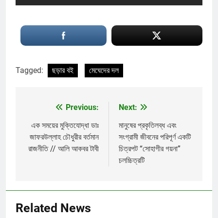
Tagged:
ছড়ার বই
মেঘেদের দল
Previous:
Next:
Post
navigation
এক সময়ের মুক্তিযোদ্ধা ডাঃ
মানুষের প্রকৃতিলব্ধ এবং
জাফরউল্লাহ চৌধুরীর বর্তমান
সংগ্রামী জীবনের পরিপূর্ণ একটি
রাজনীতি // আলি আকবর টাবী
চিত্রপট “সোহাগীর গয়না”
চলচ্চিত্রটি
Related News