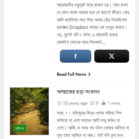
প্রয়োজনীয় ডকুমেন্ট সাথে রাখতে হয়। হঠাৎ কখন
যে কোন কাজে দরকার হবে কে জানে? জীবনে ২বার
আমি মহাবিপদে পড়ে গিয়ে আবার বেঁচে গিয়েছিলাম
ড্রপবক্স Dropbox নামের এক বন্ধুর কারনে।
ওহ্‌, খুলেই বলি। ঘটনা ১ঃ রাজধানী ঢাকায়
মোবাইল ফোনের সাথে সিমকার্ড…
Read Full News
অপরাজেয় ছড়া সংকলন
12 years ago
0
1 mins
সময় ।। হরিশচন্দ্র মিত্র খেলায় মজিয়া শিশু
কাটায়ো না বেলা সময়ের প্রতি কভু করিও না
হেলা। আজি যে সময় গত হইল তোমার আসিবে না
সাহিত্য
পুনঃ তাহা আসিবে না আর। তাই বলি বৃথা কাল