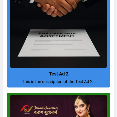
Test Ad 2
This is the description of the Test Ad 2…
Pure
and
Perfect