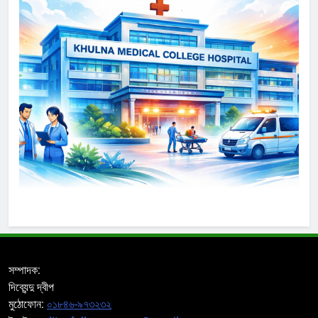
সম্পাদক:
দিব্যেন্দু দ্বীপ
মুঠোফোন:
০১৮৪৬-৯৭৩২৩২