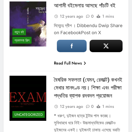
আগামী বইমেলায় আসছে পাঁচটি বই
12 years ago
0
1 mins
দিব্যেন্দু দ্বীপ । Dibbendu Dwip Share
নতুন বই
on FacebookPost on X
প্রকাশনা শিল্প
Read Full News
বৈষয়িক সফলতা (যেমন, রেজাল্ট) কখনই
মেধার মানদণ্ড নয়। শিক্ষা এবং পরীক্ষা
পদ্ধতির ব্যাপক রদবদল প্রয়োজন
12 years ago
0
1 mins
UNCATEGORIZED
* ধরুণ, দুইজন ছাত্র ইন্টার পাস করেছ।
সুবিধারথে ধরে নিই- উচ্চমাধ্যমিকের রেজাল্টও
দুইজনের একই। দুইজনই ঢাকায় এসেছে ভরতি