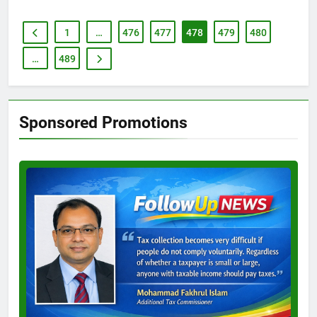
1
…
476
477
478
479
480
…
489
Sponsored Promotions
Test
Ad
3