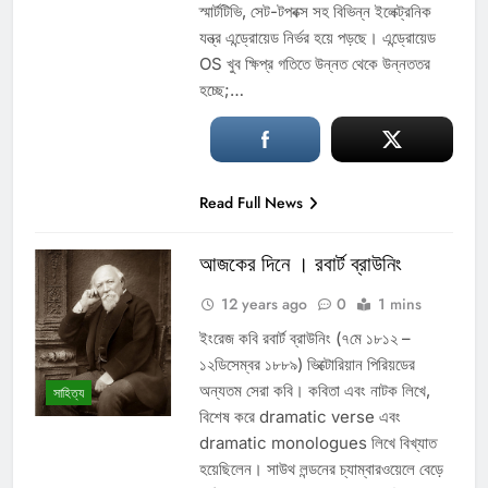
স্মার্টটিভি, সেট-টপবক্স সহ বিভিন্ন ইলেক্ট্রনিক
যন্ত্র এন্ড্রোয়েড নির্ভর হয়ে পড়ছে। এন্ড্রোয়েড
OS খুব ক্ষিপ্র গতিতে উন্নত থেকে উন্নততর
হচ্ছে;…
Read Full News
আজকের দিনে । রবার্ট ব্রাউনিং
12 years ago
0
1 mins
ইংরেজ কবি রবার্ট ব্রাউনিং (৭মে ১৮১২ –
১২ডিসেম্বর ১৮৮৯) ভিক্টোরিয়ান পিরিয়ডের
অন্যতম সেরা কবি। কবিতা এবং নাটক লিখে,
সাহিত্য
বিশেষ করে dramatic verse এবং
dramatic monologues লিখে বিখ্যাত
হয়েছিলেন। সাউথ লন্ডনের চ্যাম্বারওয়েলে বেড়ে