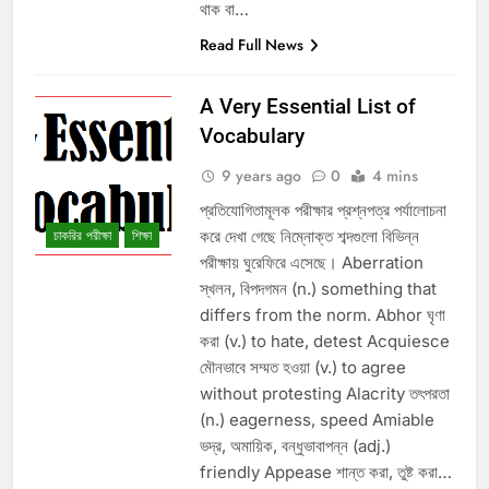
থাক বা…
Read Full News
A Very Essential List of
Vocabulary
9 years ago
0
4 mins
প্রতিযোগিতামূলক পরীক্ষার প্রশ্নপত্র পর্যালোচনা
করে দেখা গেছে নিম্নোক্ত শব্দগুলো বিভিন্ন
চাকরির পরীক্ষা
শিক্ষা
পরীক্ষায় ঘুরেফিরে এসেছে। Aberration
স্খলন, বিপদগমন (n.) something that
differs from the norm. Abhor ঘৃণা
করা (v.) to hate, detest Acquiesce
মৌনভাবে সম্মত হওয়া (v.) to agree
without protesting Alacrity তৎপরতা
(n.) eagerness, speed Amiable
ভদ্র, অমায়িক, বন্ধুভাবাপন্ন (adj.)
GRE/GMAT
friendly Appease শান্ত করা, তুষ্ট করা…
IELTS
SAT