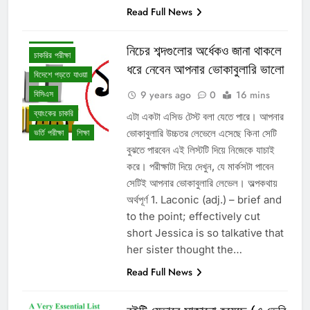
Read Full News
TOEFL
ইংরেজি শিক্ষা
নিচের শব্দগুলোর অর্ধেকও জানা থাকলে
চাকরির পরীক্ষা
ধরে নেবেন আপনার ভোকাবুলারি ভালো
বিদেশে পড়তে যাওয়া
9 years ago
0
16 mins
বিসিএস
ব্যাংকের চাকরি
এটা একটা এসিড টেস্ট বলা যেতে পারে। আপনার
ভোকাবুলারি উচ্চতর লেভেলে এসেছে কিনা সেটি
ভর্তি পরীক্ষা
শিক্ষা
বুঝতে পারবেন এই লিস্টটি দিয়ে নিজেকে যাচাই
করে। পরীক্ষাটা দিয়ে দেখুন, যে মার্কসটা পাবেন
সেটিই আপনার ভোকাবুলারি লেভেল। অল্পকথায়
অর্থপূর্ণ 1. Laconic (adj.) – brief and
to the point; effectively cut
short Jessica is so talkative that
her sister thought the…
Read Full News