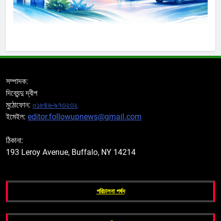
সম্পাদক:
দিব্যেন্দু দ্বীপ
মুঠোফোন:
০১৮৪৬-৯৭৩২৩২
ইমেইল:
editor.followupnews@gmail.com
ঠিকানা:
193 Leroy Avenue, Buffalo, NY 14214
পরিচালনা পর্ষদ